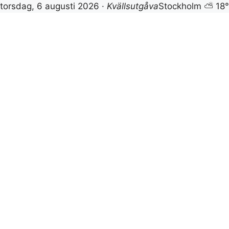
torsdag, 6 augusti 2026 ·
Kvällsutgåva
Stockholm ⛅ 18
Hoppa
till
innehåll