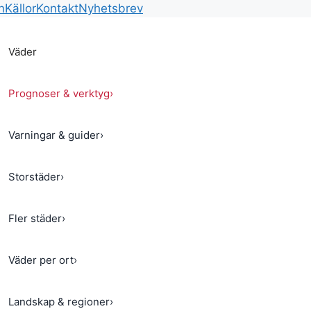
n
Källor
Kontakt
Nyhetsbrev
Väder
Prognoser & verktyg
›
Varningar & guider
›
Storstäder
›
Fler städer
›
Väder per ort
›
Landskap & regioner
›