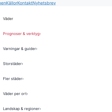
nen
Källor
Kontakt
Nyhetsbrev
Väder
Prognoser & verktyg
›
Varningar & guider
›
Storstäder
›
Fler städer
›
Väder per ort
›
Landskap & regioner
›