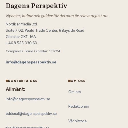
Dagens Perspektiv
Nyheter, kultur och guider för det som är relevant just nu.
Nordklar Media Ltd.
Suite 7.02, World Trade Center, 6 Bayside Road
Gibraltar GX11 1AA
+46 8 525 030 60
Companies House Gibraltar: 131204
info@dagensperspektiv.se
KONTAKTA OSS
OM OSS
Allmänt:
Om oss
info@dagensperspektiv.se
Redaktionen
editorial@dagensperspektiv.se
Vår historia