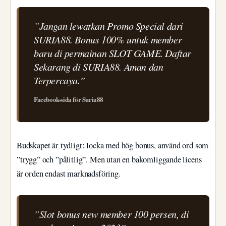
”Jangan lewatkan Promo Special dari
SURIA88. Bonus 100% untuk member
baru di permainan SLOT GAME. Daftar
Sekarang di SURIA88. Aman dan
Terpercaya.”
Facebook-sida för Suria88
Budskapet är tydligt: locka med hög bonus, använd ord som
”trygg” och ”pålitlig”. Men utan en bakomliggande licens
är orden endast marknadsföring.
”Slot bonus new member 100 persen, di