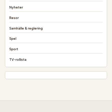
Nyheter
Resor
Samhälle & reglering
Spel
Sport
TV-rollista