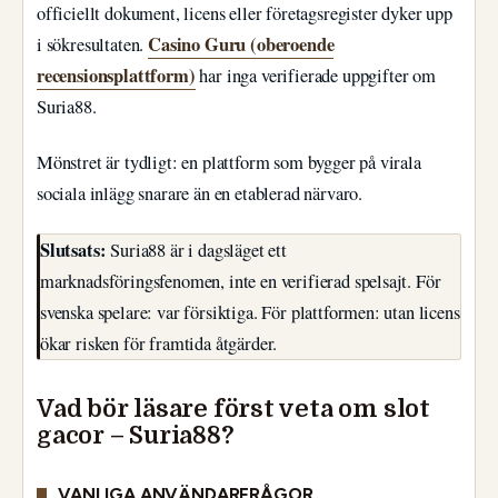
officiellt dokument, licens eller företagsregister dyker upp
Casino Guru (oberoende
i sökresultaten.
recensionsplattform)
har inga verifierade uppgifter om
Suria88.
Mönstret är tydligt: en plattform som bygger på virala
sociala inlägg snarare än en etablerad närvaro.
Slutsats:
Suria88 är i dagsläget ett
marknadsföringsfenomen, inte en verifierad spelsajt. För
svenska spelare: var försiktiga. För plattformen: utan licens
ökar risken för framtida åtgärder.
Vad bör läsare först veta om slot
gacor – Suria88?
VANLIGA ANVÄNDARFRÅGOR