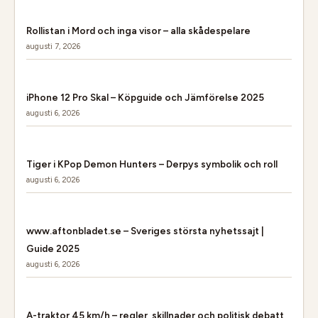
Rollistan i Mord och inga visor – alla skådespelare
augusti 7, 2026
iPhone 12 Pro Skal – Köpguide och Jämförelse 2025
augusti 6, 2026
Tiger i KPop Demon Hunters – Derpys symbolik och roll
augusti 6, 2026
www.aftonbladet.se – Sveriges största nyhetssajt |
Guide 2025
augusti 6, 2026
A-traktor 45 km/h – regler, skillnader och politisk debatt