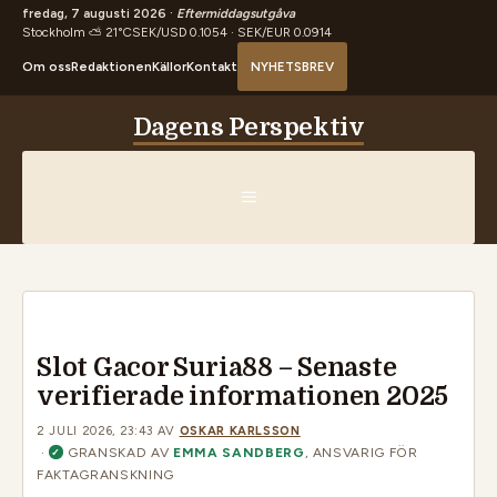
fredag, 7 augusti 2026 ·
Eftermiddagsutgåva
Stockholm ⛅ 21°C
SEK/USD 0.1054 · SEK/EUR 0.0914
Om oss
Redaktionen
Källor
Kontakt
NYHETSBREV
Hoppa
Dagens Perspektiv
till
innehåll
MENY
Slot Gacor Suria88 – Senaste
verifierade informationen 2025
2 JULI 2026, 23:43
AV
OSKAR KARLSSON
·
GRANSKAD AV
EMMA SANDBERG
, ANSVARIG FÖR
✓
FAKTAGRANSKNING