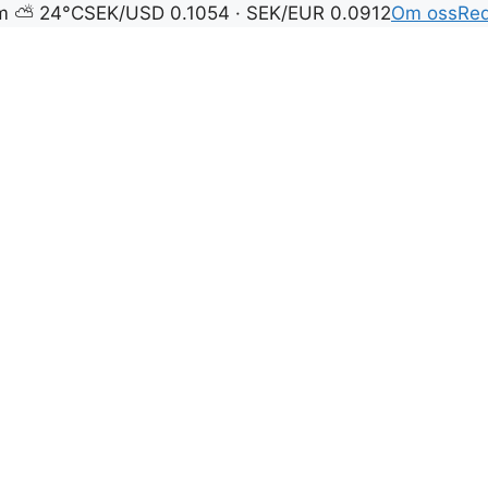
lm ⛅ 24°C
SEK/USD 0.1054 · SEK/EUR 0.0912
Om oss
Red