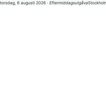
torsdag, 6 augusti 2026 ·
Eftermiddagsutgåva
Stockho
Hoppa
till
innehåll