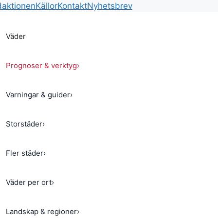
aktionen
Källor
Kontakt
Nyhetsbrev
Väder
Prognoser & verktyg
›
Varningar & guider
›
Storstäder
›
Fler städer
›
Väder per ort
›
Landskap & regioner
›