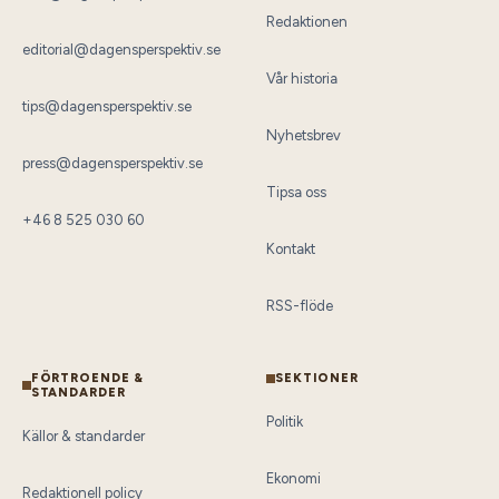
Redaktionen
editorial@dagensperspektiv.se
Vår historia
tips@dagensperspektiv.se
Nyhetsbrev
press@dagensperspektiv.se
Tipsa oss
+46 8 525 030 60
Kontakt
RSS-flöde
FÖRTROENDE &
SEKTIONER
STANDARDER
Politik
Källor & standarder
Ekonomi
Redaktionell policy