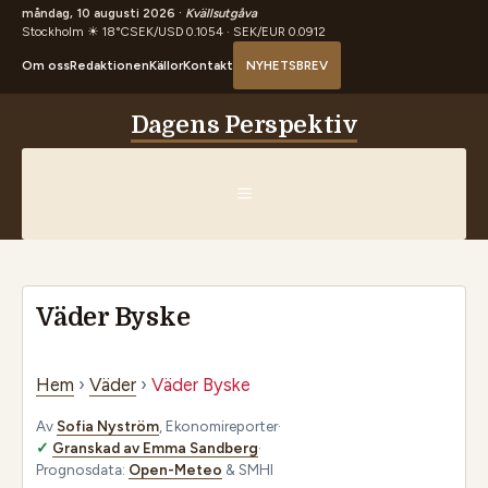
måndag, 10 augusti 2026 ·
Kvällsutgåva
Stockholm ☀ 18°C
SEK/USD 0.1054 · SEK/EUR 0.0912
Om oss
Redaktionen
Källor
Kontakt
NYHETSBREV
Hoppa
Dagens Perspektiv
till
innehåll
MENY
Väder Byske
Hem
›
Väder
›
Väder Byske
Av
Sofia Nyström
, Ekonomireporter
·
Granskad av Emma Sandberg
·
Prognosdata:
Open-Meteo
& SMHI