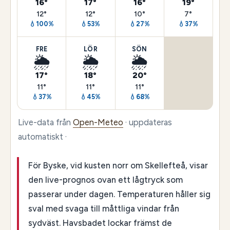
16°
17°
16°
19°
12°
12°
10°
7°
💧100%
💧53%
💧27%
💧37%
FRE
LÖR
SÖN
🌦️
🌦️
🌦️
17°
18°
20°
11°
11°
11°
💧37%
💧45%
💧68%
Live-data från
Open-Meteo
· uppdateras
automatiskt ·
För Byske, vid kusten norr om Skellefteå, visar
den live-prognos ovan ett lågtryck som
passerar under dagen. Temperaturen håller sig
sval med svaga till måttliga vindar från
sydväst. Havsbadet lockar främst de