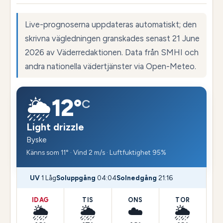
Live-prognoserna uppdateras automatiskt; den
skrivna vägledningen granskades senast 21 June
2026 av Väderredaktionen. Data från SMHI och
andra nationella vädertjänster via Open-Meteo.
🌦️
12°
C
Light drizzle
Byske
Känns som 11° · Vind 2 m/s · Luftfuktighet 95%
UV
1 Låg
Soluppgång
04:04
Solnedgång
21:16
IDAG
TIS
ONS
TOR
🌦️
🌦️
☁️
🌦️