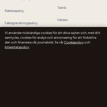
Teknik
Rättelsepolicy
Världen
Faktagranskningspolicy
Sport
Vi använder nödvändiga cookies för att driva sajten och, med ditt
Ägande & finansiering
samtycke, cookies för analys och annonsering för att förbättra
den och finansiera vår journalistik. Se vår
Cookiepolicy
och
Integritetspolicy
.
Integritetspolicy
Cookiepolicy
Innehållet är endast avsett för allmän information och ska inte betraktas som
medicinsk, finansiell eller juridisk rådgivning. Sponsrat material är tydligt
märkt. Allmänna förfrågningar:
info@dagensperspektiv.se
.
Utgivare:
Nordklar Media Ltd., Gibraltar ·
Ansvarig utgivare:
Anders