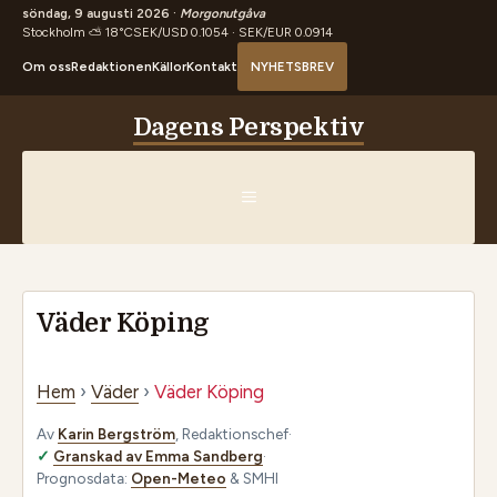
söndag, 9 augusti 2026 ·
Morgonutgåva
Stockholm ⛅ 18°C
SEK/USD 0.1054 · SEK/EUR 0.0914
Om oss
Redaktionen
Källor
Kontakt
NYHETSBREV
Hoppa
Dagens Perspektiv
till
innehåll
MENY
Väder Köping
Hem
›
Väder
›
Väder Köping
Av
Karin Bergström
, Redaktionschef
·
Granskad av Emma Sandberg
·
Prognosdata:
Open-Meteo
& SMHI