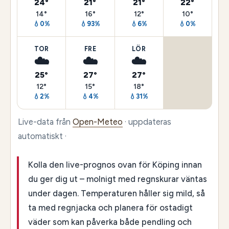
24°
21°
21°
22°
14°
16°
12°
10°
💧0%
💧93%
💧6%
💧0%
TOR
FRE
LÖR
☁️
☁️
☁️
25°
27°
27°
12°
15°
18°
💧2%
💧4%
💧31%
Live-data från
Open-Meteo
· uppdateras
automatiskt ·
Kolla den live-prognos ovan för Köping innan
du ger dig ut – molnigt med regnskurar väntas
under dagen. Temperaturen håller sig mild, så
ta med regnjacka och planera för ostadigt
väder som kan påverka både pendling och