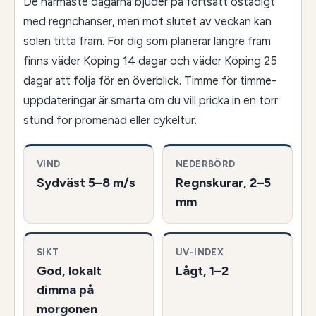
De närmaste dagarna bjuder på fortsatt ostadigt
med regnchanser, men mot slutet av veckan kan
solen titta fram. För dig som planerar längre fram
finns väder Köping 14 dagar och väder Köping 25
dagar att följa för en överblick. Timme för timme-
uppdateringar är smarta om du vill pricka in en torr
stund för promenad eller cykeltur.
VIND
NEDERBÖRD
Sydväst 5–8 m/s
Regnskurar, 2–5
mm
SIKT
UV-INDEX
God, lokalt
Lågt, 1–2
dimma på
morgonen