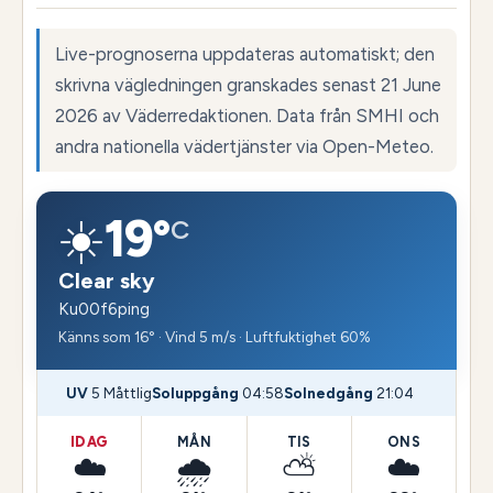
Live-prognoserna uppdateras automatiskt; den
skrivna vägledningen granskades senast 21 June
2026 av Väderredaktionen. Data från SMHI och
andra nationella vädertjänster via Open-Meteo.
☀️
19°
C
Clear sky
Ku00f6ping
Känns som 16° · Vind 5 m/s · Luftfuktighet 60%
UV
5 Måttlig
Soluppgång
04:58
Solnedgång
21:04
IDAG
MÅN
TIS
ONS
☁️
🌧️
⛅
☁️