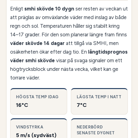
Enligt
smhi skövde 10 dygn
ser resten av veckan ut
att präglas av omväxlande väder med inslag av både
regn och sol. Temperaturen håller sig stabilt kring
14–17 grader. För den som planerar längre fram finns
väder skövde 14 dagar
att tillgå via SMHI, men
osäkerheten ökar efter dag tio. En
långtidsprognos
väder smhi skövde
visar på svaga signaler om ett
högtrycksblock under nästa vecka, vilket kan ge
torrare väder.
HÖGSTA TEMP IDAG
LÄGSTA TEMP I NATT
16°C
7°C
VINDSTYRKA
NEDERBÖRD
SENASTE DYGNET
5 m/s (sydväst)