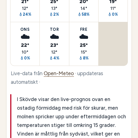
21°
25°
20°
19°
12°
13°
14°
11°
💧24%
💧2%
💧58%
💧0%
ONS
TOR
FRE
☁️
☁️
☁️
22°
23°
25°
10°
12°
15°
💧0%
💧4%
💧8%
Live-data från
Open-Meteo
· uppdateras
automatiskt ·
I Skövde visar den live-prognos ovan en
ostadig förmiddag med risk för skurar, men
molnen spricker upp under eftermiddagen och
temperaturen stiger till omkring 15 grader.
Vinden är måttlig från sydväst, vilket ger en