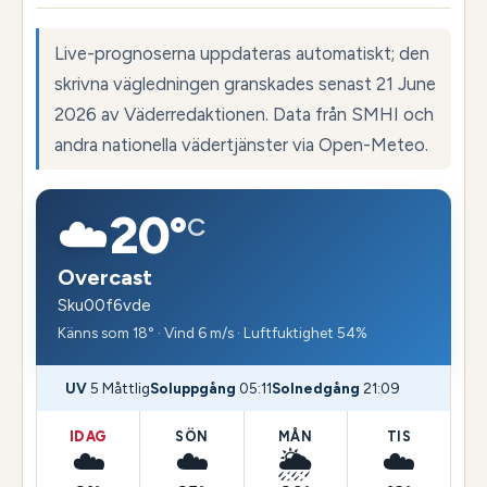
Live-prognoserna uppdateras automatiskt; den
skrivna vägledningen granskades senast 21 June
2026 av Väderredaktionen. Data från SMHI och
andra nationella vädertjänster via Open-Meteo.
☁️
20°
C
Overcast
Sku00f6vde
Känns som 18° · Vind 6 m/s · Luftfuktighet 54%
UV
5 Måttlig
Soluppgång
05:11
Solnedgång
21:09
IDAG
SÖN
MÅN
TIS
☁️
☁️
🌦️
☁️