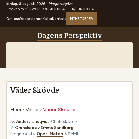
lördag, 8 augusti 2026 ·
Morgonutgåva
Stockholm ⛅ 22°C
SEK/USD 0.1054 · SEK/EUR 0.0914
Om oss
Redaktionen
Källor
Kontakt
NYHETSBREV
Hoppa
Dagens Perspektiv
till
innehåll
MENY
Väder Skövde
Hem
›
Väder
›
Väder Skövde
Av
Anders Lindqvist
, Chefredaktör
·
Granskad av Emma Sandberg
·
Prognosdata:
Open-Meteo
& SMHI