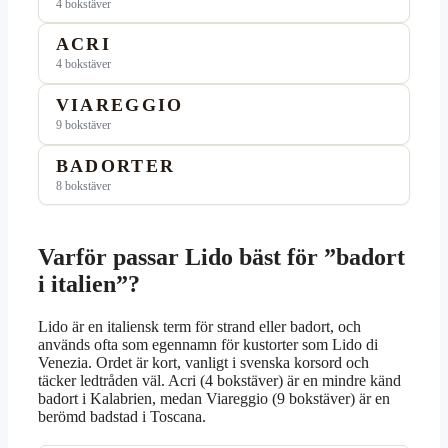
4 bokstäver
ACRI
4 bokstäver
VIAREGGIO
9 bokstäver
BADORTER
8 bokstäver
Varför passar Lido bäst för ”badort
i italien”?
Lido är en italiensk term för strand eller badort, och
används ofta som egennamn för kustorter som Lido di
Venezia. Ordet är kort, vanligt i svenska korsord och
täcker ledtråden väl. Acri (4 bokstäver) är en mindre känd
badort i Kalabrien, medan Viareggio (9 bokstäver) är en
berömd badstad i Toscana.