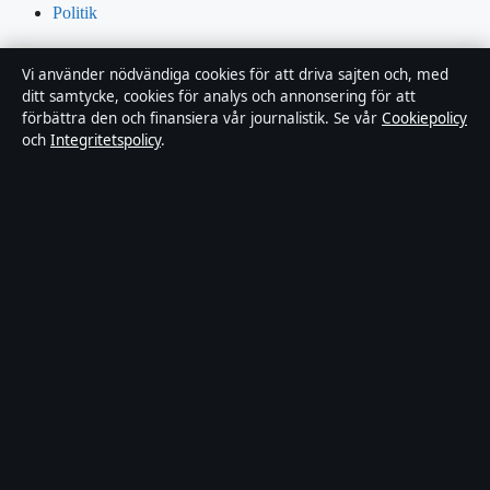
Politik
Ekonomi
Vi använder nödvändiga cookies för att driva sajten och, med
ditt samtycke, cookies för analys och annonsering för att
Teknik
förbättra den och finansiera vår journalistik. Se vår
Cookiepolicy
och
Integritetspolicy
.
Världen
Sport
Innehållet är endast avsett för allmän information och ska inte
betraktas som medicinsk, finansiell eller juridisk rådgivning.
Sponsrat material är tydligt märkt. Allmänna förfrågningar:
info@dagensperspektiv.se
.
Utgivare:
Nordklar Media Ltd., Gibraltar ·
Ansvarig utgivare:
Anders Lindqvist, Chefredaktör · Companies House Gibraltar
131204
© 2026 DagensPerspektiv.se · Nordklar Media Ltd. ·