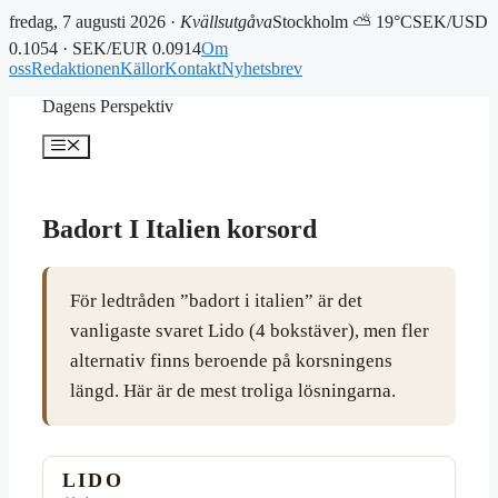
fredag, 7 augusti 2026 ·
Kvällsutgåva
Stockholm ⛅ 19°C
SEK/USD
0.1054 · SEK/EUR 0.0914
Om
oss
Redaktionen
Källor
Kontakt
Nyhetsbrev
Hoppa
Dagens Perspektiv
till
innehåll
Meny
Badort I Italien korsord
För ledtråden ”badort i italien” är det
vanligaste svaret Lido (4 bokstäver), men fler
alternativ finns beroende på korsningens
längd. Här är de mest troliga lösningarna.
LIDO