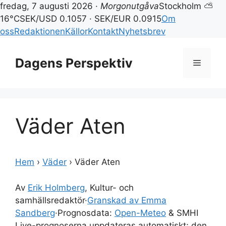
fredag, 7 augusti 2026 ·
Morgonutgåva
Stockholm ⛅
16°C
SEK/USD 0.1057 · SEK/EUR 0.0915
Om
oss
Redaktionen
Källor
Kontakt
Nyhetsbrev
Hoppa
till
Dagens Perspektiv
Meny
innehåll
Väder Aten
Hem
›
Väder
›
Väder Aten
Av
Erik Holmberg
, Kultur- och
samhällsredaktör
·
Granskad av Emma
Sandberg
·
Prognosdata:
Open-Meteo
& SMHI
Live-prognoserna uppdateras automatiskt; den