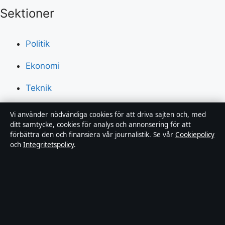
Sektioner
Politik
Ekonomi
Teknik
Världen
Vi använder nödvändiga cookies för att driva sajten och, med
ditt samtycke, cookies för analys och annonsering för att
Sport
förbättra den och finansiera vår journalistik. Se vår
Cookiepolicy
och
Integritetspolicy
.
Innehållet är endast avsett för allmän information och
ska inte betraktas som medicinsk, finansiell eller
juridisk rådgivning. Sponsrat material är tydligt märkt.
Allmänna förfrågningar:
info@dagensperspektiv.se
.