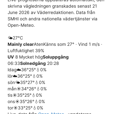
skrivna vägledningen granskades senast 21
June 2026 av Väderredaktionen. Data från
SMHI och andra nationella vädertjänster via
Open-Meteo.
🌤️
27°
C
Mainly clear
Aten
Känns som 27° · Vind 1 m/s ·
Luftfuktighet 39%
UV
8 Mycket hög
Soluppgång
06:33
Solnedgång
20:28
Idag
☁️
36°
25°
💧0%
lör
☁️
36°
25°
💧0%
sön
🌤️
35°
27°
💧0%
mån
☀️
34°
26°
💧0%
tis
☀️
35°
25°
💧0%
ons
☀️
35°
26°
💧0%
tor
☀️
33°
25°
💧0%