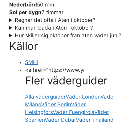
Nederbörd
50 mm
Sol per dygn
7 timmar
Regnar det ofta i Aten i oktober?
Kan man bada i Aten i oktober?
Hur skiljer sig oktober från aten väder juni?
Källor
SMHI
<a href="https://www.yr
Fler väderguider
Alla väderguider
Väder London
Väder
Milano
Väder Berlin
Väder
Helsingfors
Väder Fuengirola
Väder
Spanien
Väder Dubai
Väder Thailand