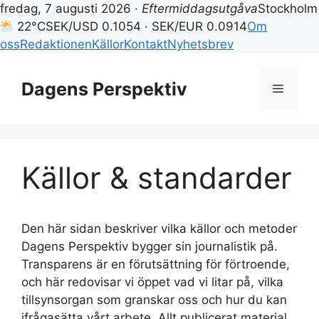
fredag, 7 augusti 2026 ·
Eftermiddagsutgåva
Stockholm
22°C
SEK/USD 0.1054 · SEK/EUR 0.0914
Om
oss
Redaktionen
Källor
Kontakt
Nyhetsbrev
Hoppa
till
Dagens Perspektiv
Meny
innehåll
Källor & standarder
Den här sidan beskriver vilka källor och metoder
Dagens Perspektiv bygger sin journalistik på.
Transparens är en förutsättning för förtroende,
och här redovisar vi öppet vad vi litar på, vilka
tillsynsorgan som granskar oss och hur du kan
ifrågasätta vårt arbete. Allt publicerat material