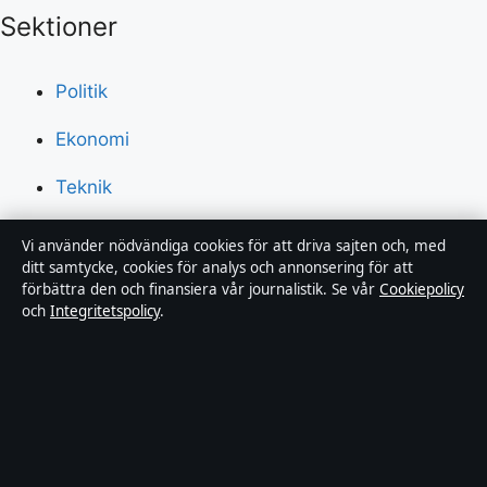
Sektioner
Politik
Ekonomi
Teknik
Världen
Vi använder nödvändiga cookies för att driva sajten och, med
ditt samtycke, cookies för analys och annonsering för att
Sport
förbättra den och finansiera vår journalistik. Se vår
Cookiepolicy
och
Integritetspolicy
.
Innehållet är endast avsett för allmän information och
ska inte betraktas som medicinsk, finansiell eller
juridisk rådgivning. Sponsrat material är tydligt märkt.
Allmänna förfrågningar:
info@dagensperspektiv.se
.