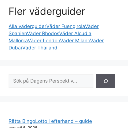
Fler väderguider
Alla väderguider
Väder Fuengirola
Väder
Spanien
Väder Rhodos
Väder Alcudia
Mallorca
Väder London
Väder Milano
Väder
Dubai
Väder Thailand
Sök
Rätta BingoLotto i efterhand – guide
augusti 5, 2026