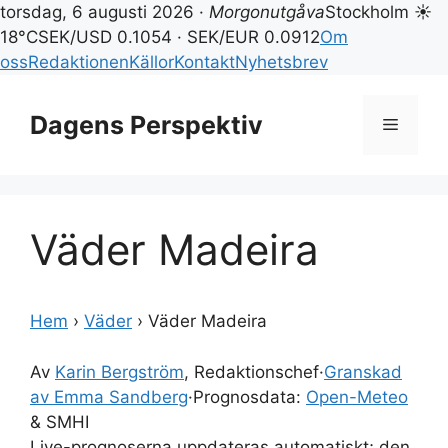
torsdag, 6 augusti 2026 ·
Morgonutgåva
Stockholm ☀
18°C
SEK/USD 0.1054 · SEK/EUR 0.0912
Om
oss
Redaktionen
Källor
Kontakt
Nyhetsbrev
Hoppa
till
Dagens Perspektiv
Meny
innehåll
Väder Madeira
Hem
›
Väder
›
Väder Madeira
Av
Karin Bergström
, Redaktionschef
·
Granskad
av Emma Sandberg
·
Prognosdata:
Open-Meteo
& SMHI
Live-prognoserna uppdateras automatiskt; den