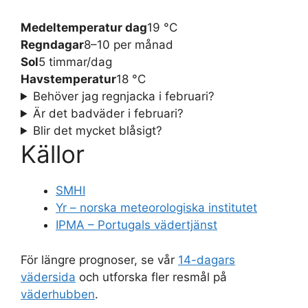
Medeltemperatur dag
19 °C
Regndagar
8–10 per månad
Sol
5 timmar/dag
Havstemperatur
18 °C
Behöver jag regnjacka i februari?
Är det badväder i februari?
Blir det mycket blåsigt?
Källor
SMHI
Yr – norska meteorologiska institutet
IPMA – Portugals vädertjänst
För längre prognoser, se vår
14-dagars
vädersida
och utforska fler resmål på
väderhubben
.