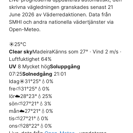
skrivna vägledningen granskades senast 21
June 2026 av Väderredaktionen. Data från
SMHI och andra nationella vädertjänster via
Open-Meteo.
☀️
25°
C
Clear sky
Madeira
Känns som 27° · Vind 2 m/s ·
Luftfuktighet 64%
UV
8 Mycket hög
Soluppgång
07:25
Solnedgång
21:01
Idag
☀️
31°
25°
💧0%
fre
⛅
31°
25°
💧0%
lör
☁️
28°
23°
💧25%
sön
⛅
27°
21°
💧3%
mån
☁️
27°
21°
💧0%
tis
⛅
27°
21°
💧0%
ons
⛅
28°
22°
💧0%