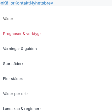
en
Källor
Kontakt
Nyhetsbrev
Väder
Prognoser & verktyg
›
Varningar & guider
›
Storstäder
›
Fler städer
›
Väder per ort
›
Landskap & regioner
›