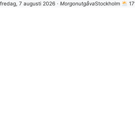
fredag, 7 augusti 2026 ·
Morgonutgåva
Stockholm
17
Hoppa
till
innehåll