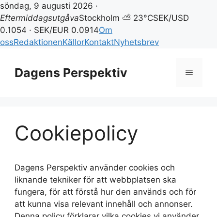
söndag, 9 augusti 2026 ·
Eftermiddagsutgåva
Stockholm ⛅ 23°C
SEK/USD
0.1054 · SEK/EUR 0.0914
Om
oss
Redaktionen
Källor
Kontakt
Nyhetsbrev
Hoppa
till
Dagens Perspektiv
Meny
innehåll
Cookiepolicy
Dagens Perspektiv använder cookies och
liknande tekniker för att webbplatsen ska
fungera, för att förstå hur den används och för
att kunna visa relevant innehåll och annonser.
Denna policy förklarar vilka cookies vi använder,