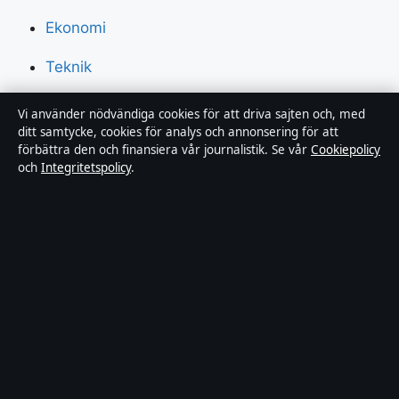
Ekonomi
Teknik
Världen
Vi använder nödvändiga cookies för att driva sajten och, med
ditt samtycke, cookies för analys och annonsering för att
Sport
förbättra den och finansiera vår journalistik. Se vår
Cookiepolicy
och
Integritetspolicy
.
Innehållet är endast avsett för allmän information och
ska inte betraktas som medicinsk, finansiell eller
juridisk rådgivning. Sponsrat material är tydligt märkt.
Allmänna förfrågningar:
info@dagensperspektiv.se
.
Utgivare:
Nordklar Media Ltd., Gibraltar ·
Ansvarig
utgivare:
Anders Lindqvist, Chefredaktör · Companies
House Gibraltar 131204