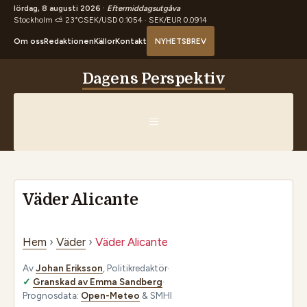
lördag, 8 augusti 2026 ·
Eftermiddagsutgåva
Stockholm ⛅ 23°C
SEK/USD 0.1054 · SEK/EUR 0.0914
Om oss
Redaktionen
Källor
Kontakt
NYHETSBREV
Hoppa
Dagens Perspektiv
till
innehåll
MENY
Väder Alicante
Hem
›
Väder
›
Väder Alicante
Av
Johan Eriksson
, Politikredaktör
·
Granskad av Emma Sandberg
·
Prognosdata:
Open-Meteo
& SMHI