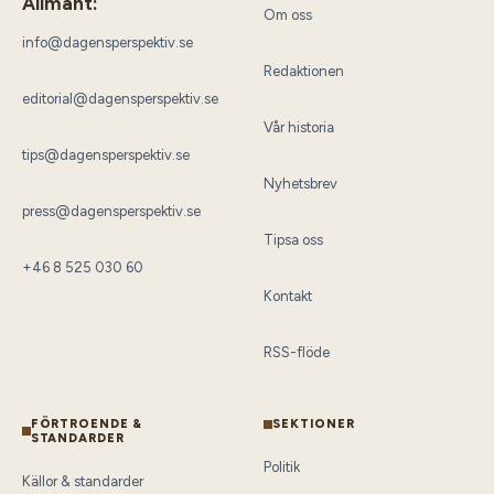
Allmänt:
Om oss
info@dagensperspektiv.se
Redaktionen
editorial@dagensperspektiv.se
Vår historia
tips@dagensperspektiv.se
Nyhetsbrev
press@dagensperspektiv.se
Tipsa oss
+46 8 525 030 60
Kontakt
RSS-flöde
FÖRTROENDE &
SEKTIONER
STANDARDER
Politik
Källor & standarder