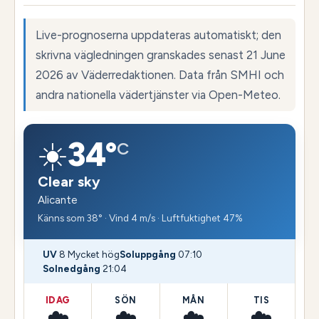
Live-prognoserna uppdateras automatiskt; den
skrivna vägledningen granskades senast 21 June
2026 av Väderredaktionen. Data från SMHI och
andra nationella vädertjänster via Open-Meteo.
☀️
34°
C
Clear sky
Alicante
Känns som 38° · Vind 4 m/s · Luftfuktighet 47%
UV
8 Mycket hög
Soluppgång
07:10
Solnedgång
21:04
IDAG
SÖN
MÅN
TIS
☁️
☁️
☁️
☁️