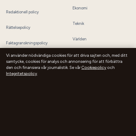
Ekonomi
Redaktionell policy
Teknik
Rättelsepolicy
Världen
Faktagranskningspolicy
Sport
Vi använder nödvändiga cookies för att driva sajten och, med ditt
Ägande & finansiering
samtycke, cookies för analys och annonsering för att förbättra
den och finansiera vår journalistik. Se vår
Cookiepolicy
och
Integritetspolicy
.
Integritetspolicy
Cookiepolicy
Innehållet är endast avsett för allmän information och ska inte betraktas som
medicinsk, finansiell eller juridisk rådgivning. Sponsrat material är tydligt
märkt. Allmänna förfrågningar:
info@dagensperspektiv.se
.