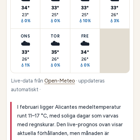
34°
33°
33°
33°
23°
25°
25°
26°
💧0%
💧0%
💧10%
💧3%
ONS
TOR
FRE
☁️
☁️
☁️
33°
35°
34°
26°
26°
26°
💧1%
💧0%
💧0%
Live-data från
Open-Meteo
· uppdateras
automatiskt ·
I februari ligger Alicantes medeltemperatur
runt 11–17 °C, med soliga dagar som varvas
med regnskurar. Den live-prognos ovan visar
aktuella förhållanden, men månaden är