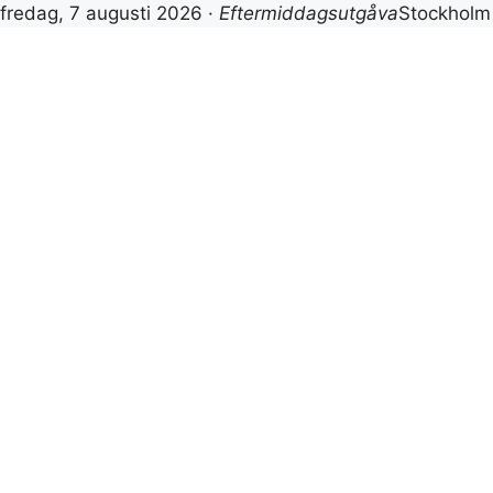
fredag, 7 augusti 2026 ·
Eftermiddagsutgåva
Stockhol
Hoppa
till
innehåll