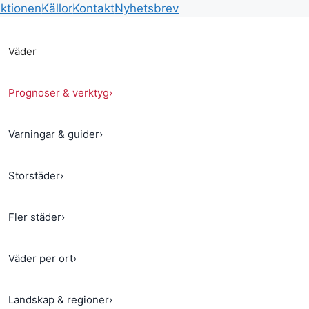
ktionen
Källor
Kontakt
Nyhetsbrev
Väder
Prognoser & verktyg
›
Varningar & guider
›
Storstäder
›
Fler städer
›
Väder per ort
›
Landskap & regioner
›