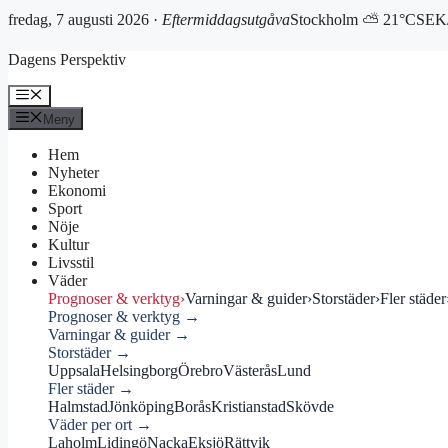
fredag, 7 augusti 2026 ·
Eftermiddagsutgåva
Stockholm ⛅ 21°C
SEK/
Hoppa
Dagens Perspektiv
till
innehåll
Meny
Meny
Hem
Nyheter
Ekonomi
Sport
Nöje
Kultur
Livsstil
Väder
Prognoser & verktyg
›
Varningar & guider
›
Storstäder
›
Fler städer
Prognoser & verktyg →
Varningar & guider →
Storstäder →
Uppsala
Helsingborg
Örebro
Västerås
Lund
Fler städer →
Halmstad
Jönköping
Borås
Kristianstad
Skövde
Väder per ort →
Laholm
Lidingö
Nacka
Eksjö
Rättvik