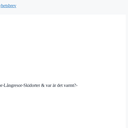
hetsbrev
or
›
Långresor
›
Skidorter & var är det varmt?
›