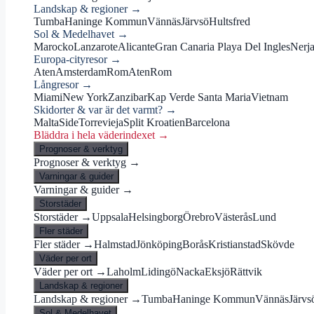
Landskap & regioner →
Tumba
Haninge Kommun
Vännäs
Järvsö
Hultsfred
Sol & Medelhavet →
Marocko
Lanzarote
Alicante
Gran Canaria Playa Del Ingles
Nerj
Europa-cityresor →
Aten
Amsterdam
Rom
Aten
Rom
Långresor →
Miami
New York
Zanzibar
Kap Verde Santa Maria
Vietnam
Skidorter & var är det varmt? →
Malta
Side
Torrevieja
Split Kroatien
Barcelona
Bläddra i hela väderindexet →
Prognoser & verktyg
Prognoser & verktyg →
Varningar & guider
Varningar & guider →
Storstäder
Storstäder →
Uppsala
Helsingborg
Örebro
Västerås
Lund
Fler städer
Fler städer →
Halmstad
Jönköping
Borås
Kristianstad
Skövde
Väder per ort
Väder per ort →
Laholm
Lidingö
Nacka
Eksjö
Rättvik
Landskap & regioner
Landskap & regioner →
Tumba
Haninge Kommun
Vännäs
Järvs
Sol & Medelhavet