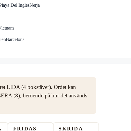
Playa Del Ingles
Nerja
Vietnam
tien
Barcelona
aret LIDA (4 bokstäver). Ordet kan
ERA (8), beroende på hur det används
A
FRIDAS
SKRIDA