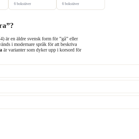
6 bokstäver
6 bokstäver
era”?
4) är en äldre svensk form för ”gå” eller
änds i modernare språk för att beskriva
a
är varianter som dyker upp i korsord för