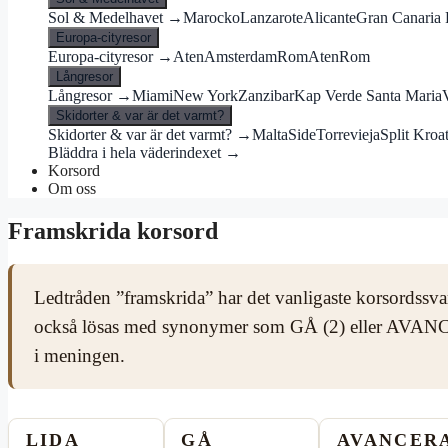
Sol & Medelhavet →
Marocko
Lanzarote
Alicante
Gran Canaria 
Europa-cityresor
Europa-cityresor →
Aten
Amsterdam
Rom
Aten
Rom
Långresor
Långresor →
Miami
New York
Zanzibar
Kap Verde Santa Maria
Skidorter & var är det varmt?
Skidorter & var är det varmt? →
Malta
Side
Torrevieja
Split Kroa
Bläddra i hela väderindexet →
Korsord
Om oss
Framskrida korsord
Ledtråden ”framskrida” har det vanligaste korsordssv
också lösas med synonymer som GÅ (2) eller AVANC
i meningen.
LIDA
GÅ
AVANCER