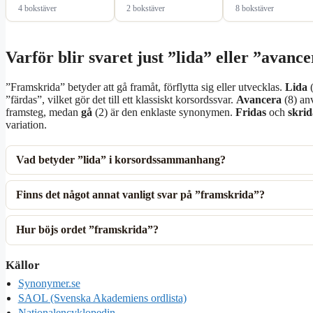
4 bokstäver
2 bokstäver
8 bokstäver
Varför blir svaret just ”lida” eller ”avanc
”Framskrida” betyder att gå framåt, förflytta sig eller utvecklas.
Lida
(
”färdas”, vilket gör det till ett klassiskt korsordssvar.
Avancera
(8) anv
framsteg, medan
gå
(2) är den enklaste synonymen.
Fridas
och
skrid
variation.
Vad betyder ”lida” i korsordssammanhang?
Finns det något annat vanligt svar på ”framskrida”?
Hur böjs ordet ”framskrida”?
Källor
Synonymer.se
SAOL (Svenska Akademiens ordlista)
Nationalencyklopedin