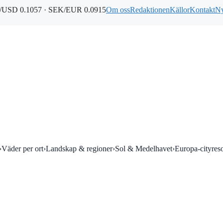
USD 0.1057 · SEK/EUR 0.0915
Om oss
Redaktionen
Källor
Kontakt
Ny
›
Väder per ort
›
Landskap & regioner
›
Sol & Medelhavet
›
Europa-cityres