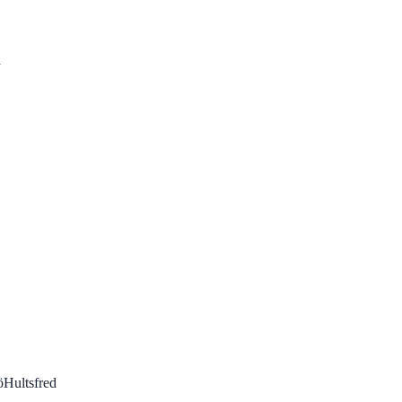
a
ö
Hultsfred