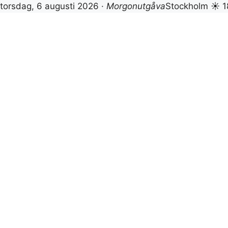
torsdag, 6 augusti 2026 ·
Morgonutgåva
Stockholm ☀ 1
Hoppa
till
innehåll