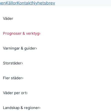
nen
Källor
Kontakt
Nyhetsbrev
Väder
Prognoser & verktyg
›
Varningar & guider
›
Storstäder
›
Fler städer
›
Väder per ort
›
Landskap & regioner
›