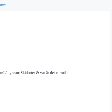
brev
or
›
Långresor
›
Skidorter & var är det varmt?
›