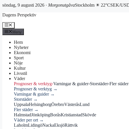
söndag, 9 augusti 2026 ·
Morgonutgåva
Stockholm ☀ 22°C
SEK/USD 
Hoppa
Dagens Perspektiv
till
innehåll
Meny
Meny
Hem
Nyheter
Ekonomi
Sport
Nöje
Kultur
Livsstil
Väder
Prognoser & verktyg
›
Varningar & guider
›
Storstäder
›
Fler städer
Prognoser & verktyg →
Varningar & guider →
Storstäder →
Uppsala
Helsingborg
Örebro
Västerås
Lund
Fler städer →
Halmstad
Jönköping
Borås
Kristianstad
Skövde
Väder per ort →
Laholm
Lidingö
Nacka
Eksjö
Rättvik