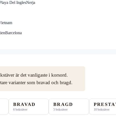
Playa Del Ingles
Nerja
Vietnam
tien
Barcelona
stäver är det vanligaste i korsord.
rtare varianter som bravad och bragd.
BRAVAD
BRAGD
PRESTA
6 bokstäver
5 bokstäver
10 bokstäver