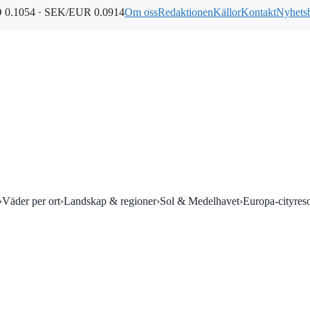
0.1054 · SEK/EUR 0.0914
Om oss
Redaktionen
Källor
Kontakt
Nyhets
›
Väder per ort
›
Landskap & regioner
›
Sol & Medelhavet
›
Europa-cityres