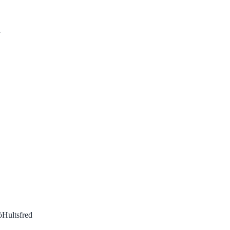
a
ö
Hultsfred