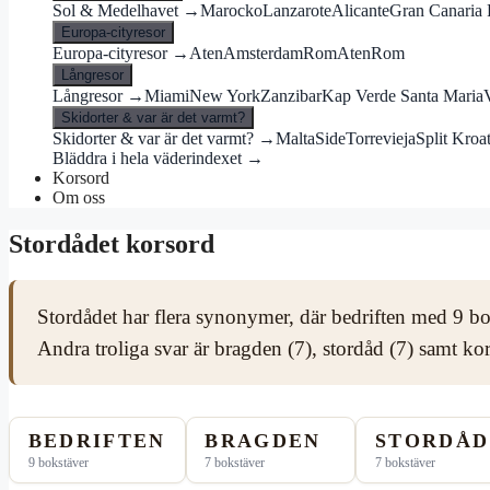
Sol & Medelhavet →
Marocko
Lanzarote
Alicante
Gran Canaria 
Europa-cityresor
Europa-cityresor →
Aten
Amsterdam
Rom
Aten
Rom
Långresor
Långresor →
Miami
New York
Zanzibar
Kap Verde Santa Maria
Skidorter & var är det varmt?
Skidorter & var är det varmt? →
Malta
Side
Torrevieja
Split Kroa
Bläddra i hela väderindexet →
Korsord
Om oss
Stordådet korsord
Stordådet har flera synonymer, där bedriften med 9 bok
Andra troliga svar är bragden (7), stordåd (7) samt ko
BEDRIFTEN
BRAGDEN
STORDÅD
9 bokstäver
7 bokstäver
7 bokstäver