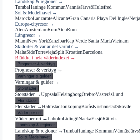
Landskap & regioner →
Tumba
Haninge Kommun
Vännäs
Järvsö
Hultsfred
Sol & Medelhavet →
Marocko
Lanzarote
Alicante
Gran Canaria Playa Del Ingles
Nerj
Europa-cityresor →
Aten
Amsterdam
Rom
Aten
Rom
Långresor →
Miami
New York
Zanzibar
Kap Verde Santa Maria
Vietnam
Skidorter & var är det varmt? →
Malta
Side
Torrevieja
Split Kroatien
Barcelona
Bläddra i hela väderindexet →
Prognoser & verktyg
Prognoser & verktyg →
Varningar & guider
Varningar & guider →
Storstäder
Storstäder →
Uppsala
Helsingborg
Örebro
Västerås
Lund
Fler städer
Fler städer →
Halmstad
Jönköping
Borås
Kristianstad
Skövde
Väder per ort
Väder per ort →
Laholm
Lidingö
Nacka
Eksjö
Rättvik
Landskap & regioner
Landskap & regioner →
Tumba
Haninge Kommun
Vännäs
Järvs
Sol & Medelhavet