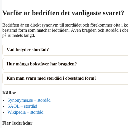
Varför är bedriften det vanligaste svaret?
Bedriften är en direkt synonym till stordådet och förekommer ofta i ko
bestämd form som matchar ledtråden. Även bragden och stordåd i obe
på rutnätets längd.
Vad betyder stordåd?
Hur många bokstäver har bragden?
Kan man svara med stordåd i obestämd form?
Källor
Synonymer.se – stordåd
SAOL – stordåd
Wikipedia – stordåd
Fler ledtrådar