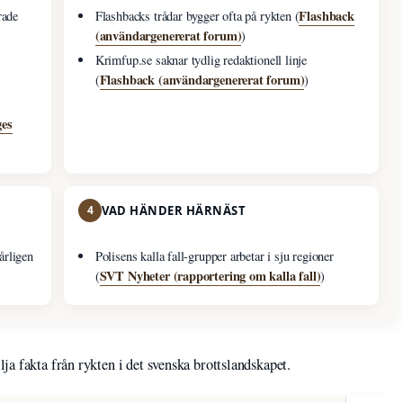
Flashback
rade
Flashbacks trådar bygger ofta på rykten (
(användargenererat forum)
)
Krimfup.se saknar tydlig redaktionell linje
Flashback (användargenererat forum)
(
)
ges
4
VAD HÄNDER HÄRNÄST
årligen
Polisens kalla fall-grupper arbetar i sju regioner
SVT Nyheter (rapportering om kalla fall)
(
)
a fakta från rykten i det svenska brottslandskapet.