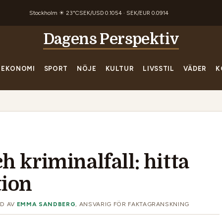
Stockholm ☀ 23°C
SEK/USD 0.1054 · SEK/EUR 0.0914
Dagens Perspektiv
EKONOMI
SPORT
NÖJE
KULTUR
LIVSSTIL
VÄDER
K
h kriminalfall: hitta
tion
D AV
EMMA SANDBERG
, ANSVARIG FÖR FAKTAGRANSKNING