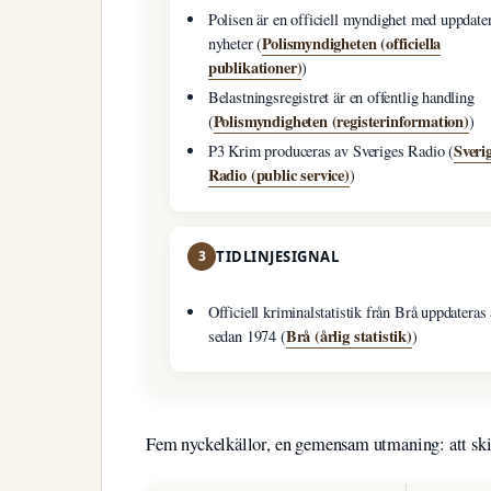
Polisen är en officiell myndighet med uppdate
Polismyndigheten (officiella
nyheter (
publikationer)
)
Belastningsregistret är en offentlig handling
Polismyndigheten (registerinformation)
(
)
Sveri
P3 Krim produceras av Sveriges Radio (
Radio (public service)
)
3
TIDLINJESIGNAL
Officiell kriminalstatistik från Brå uppdateras 
Brå (årlig statistik)
sedan 1974 (
)
Fem nyckelkällor, en gemensam utmaning: att skilj