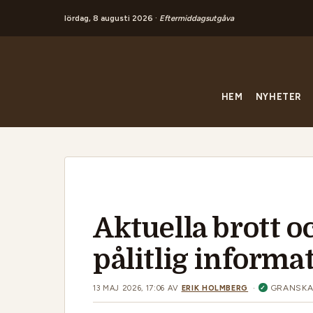
lördag, 8 augusti 2026 ·
Eftermiddagsutgåva
Hoppa
till
innehåll
HEM
NYHETER
Aktuella brott oc
pålitlig informa
·
GRANSKA
13 MAJ 2026, 17:06
AV
ERIK HOLMBERG
✓