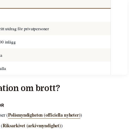
itt utdrag för privatpersoner
00 inlägg
ka
alla
ation om brott?
OR
Polismyndigheten (officiella nyheter)
ser (
)
Riksarkivet (arkivmyndighet)
 (
)