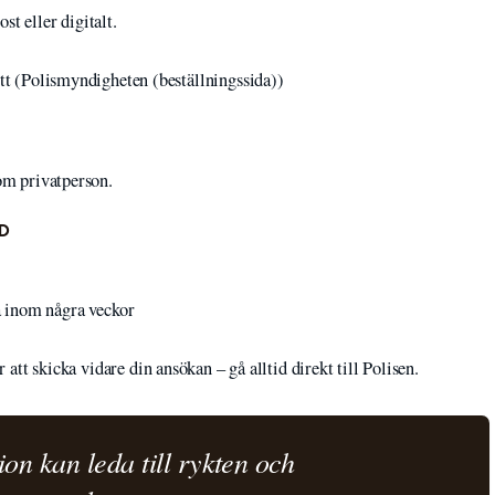
t eller digitalt.
itt (Polismyndigheten (beställningssida))
som privatperson.
D
 inom några veckor
r att skicka vidare din ansökan – gå alltid direkt till Polisen.
ion kan leda till rykten och