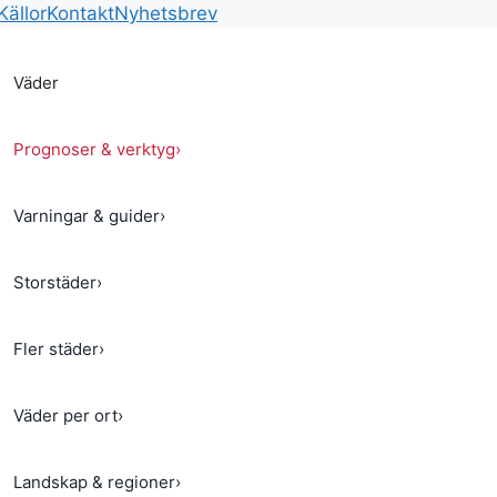
Källor
Kontakt
Nyhetsbrev
Väder
Prognoser & verktyg
›
Varningar & guider
›
Storstäder
›
Fler städer
›
Väder per ort
›
Landskap & regioner
›