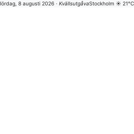
lördag, 8 augusti 2026 ·
Kvällsutgåva
Stockholm ☀ 21°C
Hoppa
till
innehåll