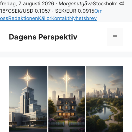
fredag, 7 augusti 2026 ·
Morgonutgåva
Stockholm ⛅
16°C
SEK/USD 0.1057 · SEK/EUR 0.0915
Om
oss
Redaktionen
Källor
Kontakt
Nyhetsbrev
Hoppa
till
Dagens Perspektiv
Meny
innehåll