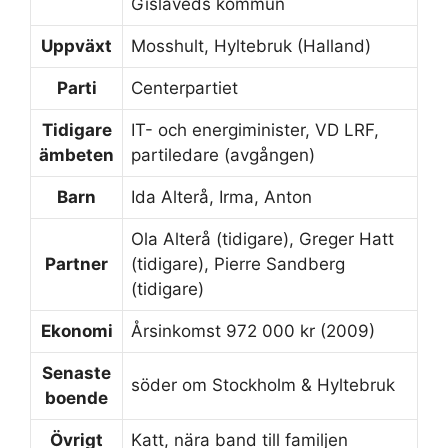
Gislaveds kommun
Uppväxt
Mosshult, Hyltebruk (Halland)
Parti
Centerpartiet
Tidigare
IT- och energiminister, VD LRF,
ämbeten
partiledare (avgången)
Barn
Ida Alterå, Irma, Anton
Ola Alterå (tidigare), Greger Hatt
Partner
(tidigare), Pierre Sandberg
(tidigare)
Ekonomi
Årsinkomst 972 000 kr (2009)
Senaste
söder om Stockholm & Hyltebruk
boende
Övrigt
Katt, nära band till familjen