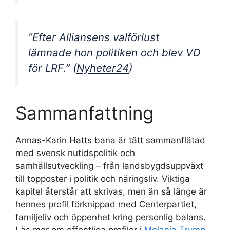
”Efter Alliansens valförlust
lämnade hon politiken och blev VD
för LRF.” (
Nyheter24
)
Sammanfattning
Annas-Karin Hatts bana är tätt sammanflätad
med svensk nutidspolitik och
samhällsutveckling – från landsbygdsuppväxt
till topposter i politik och näringsliv. Viktiga
kapitel återstår att skrivas, men än så länge är
hennes profil förknippad med Centerpartiet,
familjeliv och öppenhet kring personlig balans.
Läs mer om offentliga profiler i
Melania Trump