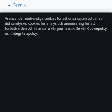
Teknik
Världen
Vi använder nödvändiga cookies för att driva sajten och, med
ditt samtycke, cookies för analys och annonsering för att
Sport
förbättra den och finansiera vår journalistik. Se vår
Cookiepolicy
och
Integritetspolicy
.
Innehållet är endast avsett för allmän information och
ska inte betraktas som medicinsk, finansiell eller
juridisk rådgivning. Sponsrat material är tydligt märkt.
Allmänna förfrågningar:
info@dagensperspektiv.se
.
Utgivare:
Nordklar Media Ltd., Gibraltar ·
Ansvarig
utgivare:
Anders Lindqvist, Chefredaktör · Companies
House Gibraltar 131204
© 2026 DagensPerspektiv.se · Nordklar Media Ltd. ·
Så verifierar vi vår rapportering