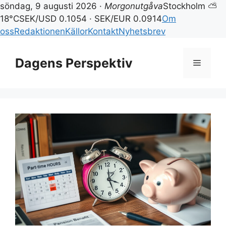
söndag, 9 augusti 2026 ·
Morgonutgåva
Stockholm ⛅
18°C
SEK/USD 0.1054 · SEK/EUR 0.0914
Om
oss
Redaktionen
Källor
Kontakt
Nyhetsbrev
Hoppa
till
Dagens Perspektiv
Meny
innehåll