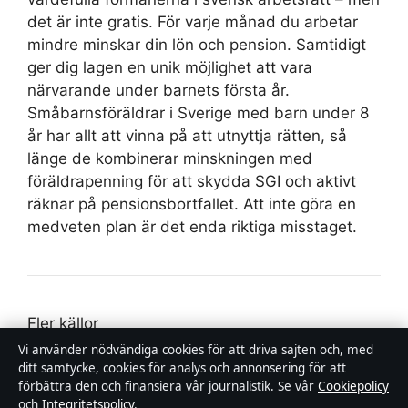
det är inte gratis. För varje månad du arbetar
mindre minskar din lön och pension. Samtidigt
ger dig lagen en unik möjlighet att vara
närvarande under barnets första år.
Småbarnsföräldrar i Sverige med barn under 8
år har allt att vinna på att utnyttja rätten, så
länge de kombinerar minskningen med
föräldrapenning för att skydda SGI och aktivt
räknar på pensionsbortfallet. Att inte göra en
medveten plan är det enda riktiga misstaget.
Fler källor
riksdagen.se
,
dik.se
,
skandia.se
,
reddit.com
,
Vi använder nödvändiga cookies för att driva sajten och, med
ditt samtycke, cookies för analys och annonsering för att
forsakringskassan.se
,
facebook.com
,
vision.se
,
förbättra den och finansiera vår journalistik. Se vår
Cookiepolicy
knodd.se
och
Integritetspolicy
.