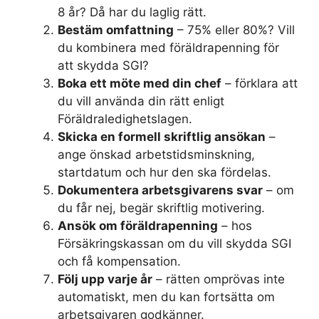
8 år? Då har du laglig rätt.
Bestäm omfattning
– 75% eller 80%? Vill
du kombinera med föräldrapenning för
att skydda SGI?
Boka ett möte med din chef
– förklara att
du vill använda din rätt enligt
Föräldraledighetslagen.
Skicka en formell skriftlig ansökan
–
ange önskad arbetstidsminskning,
startdatum och hur den ska fördelas.
Dokumentera arbetsgivarens svar
– om
du får nej, begär skriftlig motivering.
Ansök om föräldrapenning
– hos
Försäkringskassan om du vill skydda SGI
och få kompensation.
Följ upp varje år
– rätten omprövas inte
automatiskt, men du kan fortsätta om
arbetsgivaren godkänner.