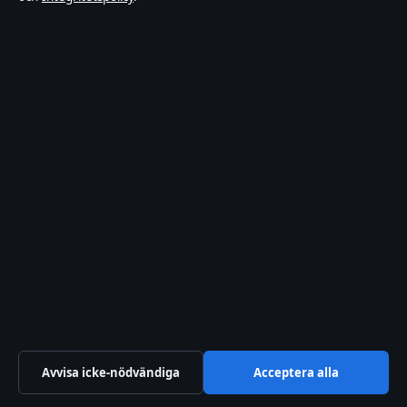
För att planera din ekonomi är det bra att veta
hur länge du kan
spara föräldradagar
, vilket
påverkar både din lön och din framtida pension.
Vanliga frågor
Påverkar arbetstidsminskning min semester?
Måste jag ta ut föräldrapenning för att gå ner
i tid?
Kan jag kombinera arbetstidsminskning med
VAB?
Hur påverkas min a-kassa om jag går ner i
tid?
Kan jag gå ner i tid om barnet har särskilda
behov?
Avvisa icke-nödvändiga
Acceptera alla
Vad händer om jag byter jobb under
perioden?