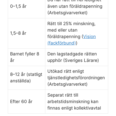
0–1,5 år
även utan föräldrapenning
(Arbetsgivarverket)
Rätt till 25% minskning,
med eller utan
1,5–8 år
föräldrapenning (
Vision
(fackförbund)
)
Barnet fyller 8
Den lagstadgade rätten
år
upphör (Sveriges Lärare)
Utökad rätt enligt
8–12 år (statligt
tjänstledighetsförordningen
anställda)
(Arbetsgivarverket)
Separat rätt till
Efter 60 år
arbetstidsminskning kan
finnas enligt kollektivavtal