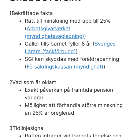
1
Bekräftade fakta
Rätt till minskning med upp till 25%
(
Arbetsgivarverket
(myndighetsvägledning)
)
Gäller tills barnet fyller 8 år (
Sveriges
Lärare (fackförbund)
)
SGI kan skyddas med föräldrapenning
(
Försäkringskassan (myndighet)
)
2
Vad som är oklart
Exakt påverkan på framtida pension
varierar
Möjlighet att förhandla större minskning
än 25% är oreglerad
3
Tidlinjesignal
Rätten inträder vid barnets födelse och