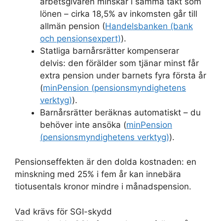
arbetsgivaren minskar i samma takt som
lönen – cirka 18,5% av inkomsten går till
allmän pension (
Handelsbanken (bank
och pensionsexpert)
).
Statliga barnårsrätter kompenserar
delvis: den förälder som tjänar minst får
extra pension under barnets fyra första år
(
minPension (pensionsmyndighetens
verktyg)
).
Barnårsrätter beräknas automatiskt – du
behöver inte ansöka (
minPension
(pensionsmyndighetens verktyg)
).
Pensionseffekten är den dolda kostnaden: en
minskning med 25% i fem år kan innebära
tiotusentals kronor mindre i månadspension.
Vad krävs för SGI-skydd