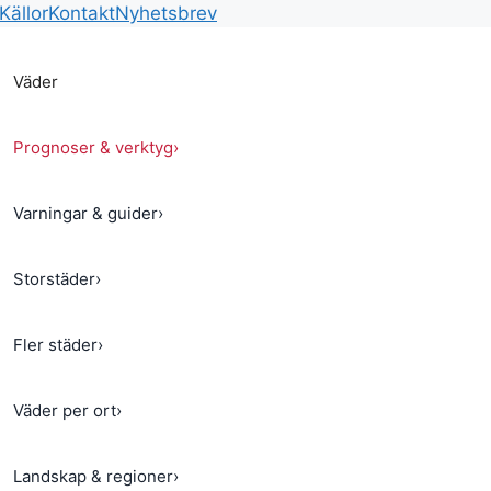
Källor
Kontakt
Nyhetsbrev
Väder
Prognoser & verktyg
›
Varningar & guider
›
Storstäder
›
Fler städer
›
Väder per ort
›
Landskap & regioner
›