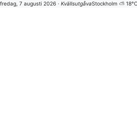
fredag, 7 augusti 2026 ·
Kvällsutgåva
Stockholm ⛅ 18°
Hoppa
till
innehåll