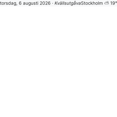
torsdag, 6 augusti 2026 ·
Kvällsutgåva
Stockholm ⛅ 19
Hoppa
till
innehåll