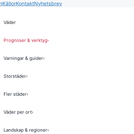
n
Källor
Kontakt
Nyhetsbrev
Väder
Prognoser & verktyg
›
Varningar & guider
›
Storstäder
›
Fler städer
›
Väder per ort
›
Landskap & regioner
›