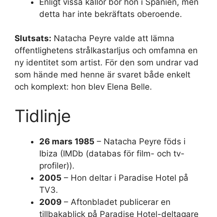
Enligt vissa källor bor hon i Spanien, men
detta har inte bekräftats oberoende.
Slutsats:
Natacha Peyre valde att lämna
offentlighetens strålkastarljus och omfamna en
ny identitet som artist. För den som undrar vad
som hände med henne är svaret både enkelt
och komplext: hon blev Elena Belle.
Tidlinje
26 mars 1985
– Natacha Peyre föds i
Ibiza (IMDb (databas för film- och tv-
profiler)).
2005
– Hon deltar i Paradise Hotel på
TV3.
2009
– Aftonbladet publicerar en
tillbakablick på Paradise Hotel-deltagare