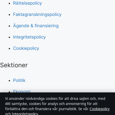
Rättelsepolicy
Faktagranskningspolicy
Ägande & finansiering
Integritetspolicy
Cookiepolicy
Sektioner
Politik
Ekonomi
Vi använder nödvändiga cookies för att driva sajten och, med
Teknik
ditt samtycke, cookies för analys och annonsering för att
förbättra den och finansiera vår journalistik. Se vår
Cookiepolicy
och
Integritetspolicy
.
Världen