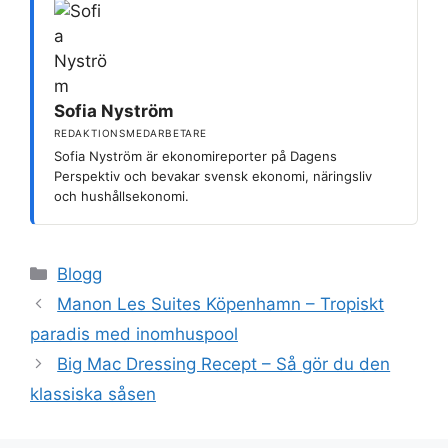
Sofia Nyström
REDAKTIONSMEDARBETARE
Sofia Nyström är ekonomireporter på Dagens
Perspektiv och bevakar svensk ekonomi, näringsliv
och hushållsekonomi.
Kategorier
Blogg
Manon Les Suites Köpenhamn – Tropiskt
paradis med inomhuspool
Big Mac Dressing Recept – Så gör du den
klassiska såsen