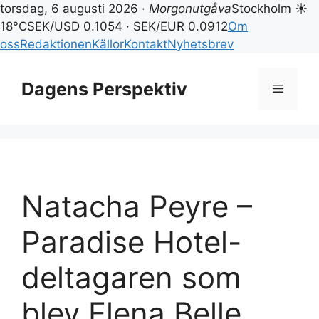
torsdag, 6 augusti 2026 ·
Morgonutgåva
Stockholm ☀
18°C
SEK/USD 0.1054 · SEK/EUR 0.0912
Om
oss
Redaktionen
Källor
Kontakt
Nyhetsbrev
Hoppa
till
Dagens Perspektiv
Meny
innehåll
Natacha Peyre –
Paradise Hotel-
deltagaren som
blev Elena Belle