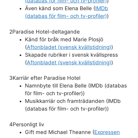
(databas för film- och tv-profiler)
)
Även känd som Elena Belle (
IMDb
(databas för film- och tv-profiler)
)
2
Paradise Hotel-deltagande
Känd för bråk med Marie Plosjö
(
Aftonbladet (svensk kvällstidning)
)
Skapade rubriker i svensk kvällspress
(
Aftonbladet (svensk kvällstidning)
)
3
Karriär efter Paradise Hotel
Namnbyte till Elena Belle (IMDb (databas
för film- och tv-profiler))
Musikkarriär och framträdanden (IMDb
(databas för film- och tv-profiler))
4
Personligt liv
Gift med Michael Theanne (
Expressen