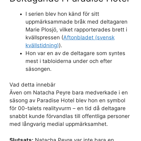
I serien blev hon känd för sitt
uppmärksammade bråk med deltagaren
Marie Plosjö, vilket rapporterades brett i
kvällspressen (
Aftonbladet (svensk
kvällstidning)
).
Hon var en av de deltagare som syntes
mest i tabloiderna under och efter
säsongen.
Vad detta innebär
Även om Natacha Peyre bara medverkade i en
säsong av Paradise Hotel blev hon en symbol
för 00-talets realityvurm – en tid då deltagare
snabbt kunde förvandlas till offentliga personer
med långvarig medial uppmärksamhet.
Slutsats:
Natacha Peyre var inte bara en