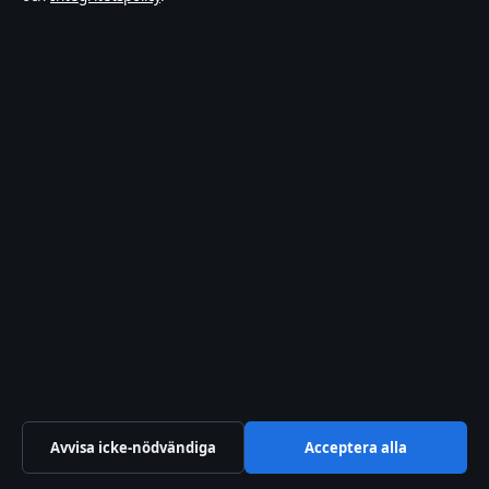
Sport
Innehållet är endast avsett för allmän information och
ska inte betraktas som medicinsk, finansiell eller
juridisk rådgivning. Sponsrat material är tydligt märkt.
Allmänna förfrågningar:
info@dagensperspektiv.se
.
Utgivare:
Nordklar Media Ltd., Gibraltar ·
Ansvarig
utgivare:
Anders Lindqvist, Chefredaktör · Companies
House Gibraltar 131204
© 2026 DagensPerspektiv.se · Nordklar Media Ltd. ·
Så verifierar vi vår rapportering
Avvisa icke-nödvändiga
Acceptera alla