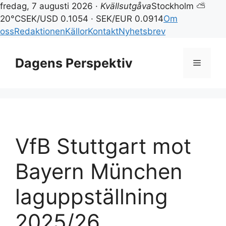
fredag, 7 augusti 2026 ·
Kvällsutgåva
Stockholm ⛅
20°C
SEK/USD 0.1054 · SEK/EUR 0.0914
Om
oss
Redaktionen
Källor
Kontakt
Nyhetsbrev
Hoppa
till
Dagens Perspektiv
Meny
innehåll
VfB Stuttgart mot
Bayern München
laguppställning
2025/26