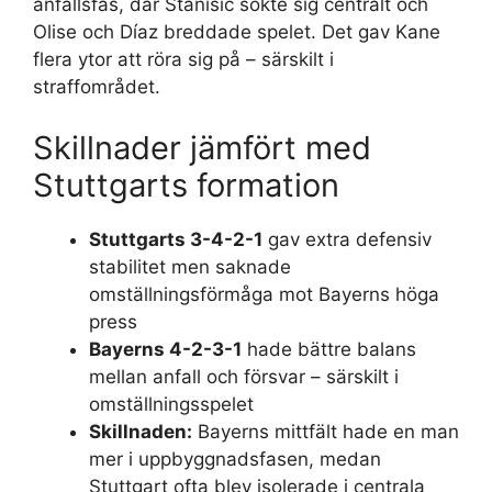
anfallsfas, där Stanišić sökte sig centralt och
Olise och Díaz breddade spelet. Det gav Kane
flera ytor att röra sig på – särskilt i
straffområdet.
Skillnader jämfört med
Stuttgarts formation
Stuttgarts 3-4-2-1
gav extra defensiv
stabilitet men saknade
omställningsförmåga mot Bayerns höga
press
Bayerns 4-2-3-1
hade bättre balans
mellan anfall och försvar – särskilt i
omställningsspelet
Skillnaden:
Bayerns mittfält hade en man
mer i uppbyggnadsfasen, medan
Stuttgart ofta blev isolerade i centrala