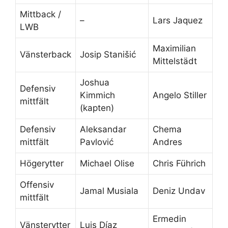
Mittback /
–
Lars Jaquez
LWB
Maximilian
Vänsterback
Josip Stanišić
Mittelstädt
Joshua
Defensiv
Kimmich
Angelo Stiller
mittfält
(kapten)
Defensiv
Aleksandar
Chema
mittfält
Pavlović
Andres
Högerytter
Michael Olise
Chris Führich
Offensiv
Jamal Musiala
Deniz Undav
mittfält
Ermedin
Vänsterytter
Luis Díaz