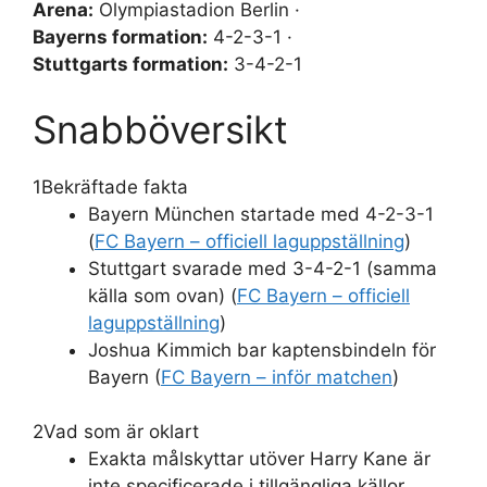
Arena:
Olympiastadion Berlin ·
Bayerns formation:
4-2-3-1 ·
Stuttgarts formation:
3-4-2-1
Snabböversikt
1
Bekräftade fakta
Bayern München startade med 4-2-3-1
(
FC Bayern – officiell laguppställning
)
Stuttgart svarade med 3-4-2-1 (samma
källa som ovan) (
FC Bayern – officiell
laguppställning
)
Joshua Kimmich bar kaptensbindeln för
Bayern (
FC Bayern – inför matchen
)
2
Vad som är oklart
Exakta målskyttar utöver Harry Kane är
inte specificerade i tillgängliga källor