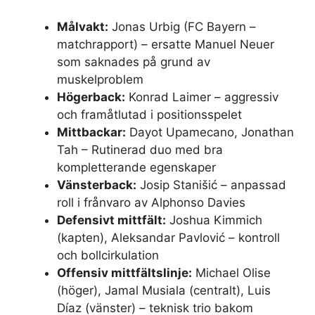
Målvakt:
Jonas Urbig (FC Bayern –
matchrapport) – ersatte Manuel Neuer
som saknades på grund av
muskelproblem
Högerback:
Konrad Laimer – aggressiv
och framåtlutad i positionsspelet
Mittbackar:
Dayot Upamecano, Jonathan
Tah – Rutinerad duo med bra
kompletterande egenskaper
Vänsterback:
Josip Stanišić – anpassad
roll i frånvaro av Alphonso Davies
Defensivt mittfält:
Joshua Kimmich
(kapten), Aleksandar Pavlović – kontroll
och bollcirkulation
Offensiv mittfältslinje:
Michael Olise
(höger), Jamal Musiala (centralt), Luis
Díaz (vänster) – teknisk trio bakom