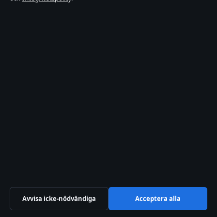
Prader-Willis syndrom utseende – typiska drag
och symtom
augusti 7, 2026
Rollistan i Mord och inga visor – alla
skådespelare
augusti 7, 2026
iPhone 12 Pro Skal – Köpguide och Jämförelse
2025
augusti 6, 2026
Tiger i KPop Demon Hunters – Derpys symbolik
och roll
augusti 6, 2026
Avvisa icke-nödvändiga
Acceptera alla
www.aftonbladet.se – Sveriges största