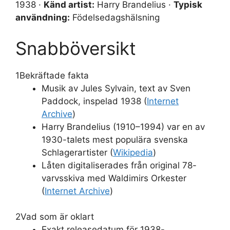
1938 ·
Känd artist:
Harry Brandelius ·
Typisk
användning:
Födelsedagshälsning
Snabböversikt
1
Bekräftade fakta
Musik av Jules Sylvain, text av Sven
Paddock, inspelad 1938 (
Internet
Archive
)
Harry Brandelius (1910–1994) var en av
1930-talets mest populära svenska
Schlagerartister (
Wikipedia
)
Låten digitaliserades från original 78-
varvsskiva med Waldimirs Orkester
(
Internet Archive
)
2
Vad som är oklart
Exakt releasedatum för 1938-