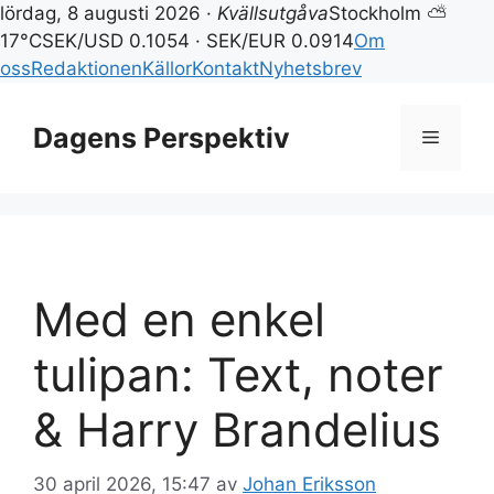
lördag, 8 augusti 2026 ·
Kvällsutgåva
Stockholm ⛅
17°C
SEK/USD 0.1054 · SEK/EUR 0.0914
Om
oss
Redaktionen
Källor
Kontakt
Nyhetsbrev
Hoppa
till
Dagens Perspektiv
Meny
innehåll
Med en enkel
tulipan: Text, noter
& Harry Brandelius
30 april 2026, 15:47
av
Johan Eriksson