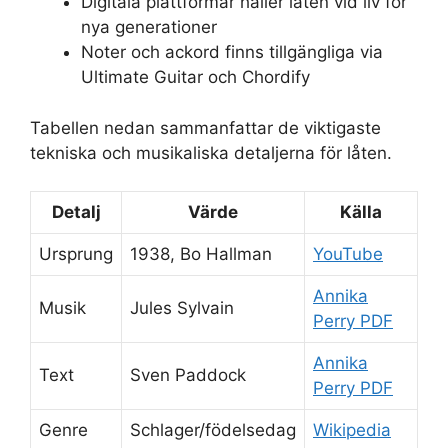
Digitala plattformar håller låten vid liv för
nya generationer
Noter och ackord finns tillgängliga via
Ultimate Guitar och Chordify
Tabellen nedan sammanfattar de viktigaste
tekniska och musikaliska detaljerna för låten.
Detalj
Värde
Källa
Ursprung
1938, Bo Hallman
YouTube
Annika
Musik
Jules Sylvain
Perry PDF
Annika
Text
Sven Paddock
Perry PDF
Genre
Schlager/födelsedag
Wikipedia