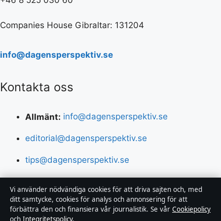
+46 8 525 030 60
Companies House Gibraltar: 131204
info@dagensperspektiv.se
Kontakta oss
Allmänt:
info@dagensperspektiv.se
editorial@dagensperspektiv.se
tips@dagensperspektiv.se
press@dagensperspektiv.se
Vi använder nödvändiga cookies för att driva sajten och, med
ditt samtycke, cookies för analys och annonsering för att
+46 8 525 030 60
förbättra den och finansiera vår journalistik. Se vår
Cookiepolicy
och
Integritetspolicy
.