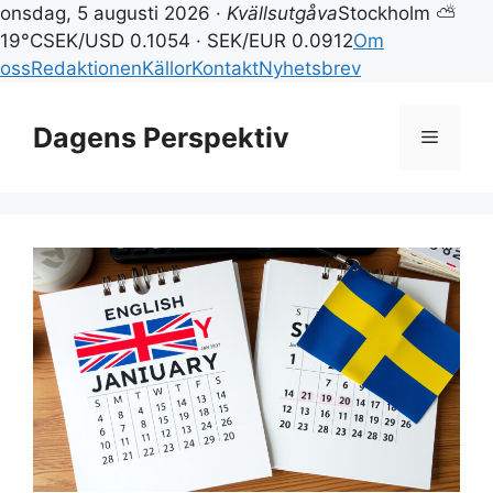
onsdag, 5 augusti 2026 ·
Kvällsutgåva
Stockholm ⛅
19°C
SEK/USD 0.1054 · SEK/EUR 0.0912
Om
oss
Redaktionen
Källor
Kontakt
Nyhetsbrev
Hoppa
till
Dagens Perspektiv
Meny
innehåll