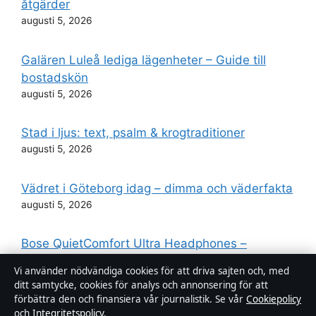
åtgärder
augusti 5, 2026
Galären Luleå lediga lägenheter – Guide till
bostadskön
augusti 5, 2026
Stad i ljus: text, psalm & krogtraditioner
augusti 5, 2026
Vädret i Göteborg idag – dimma och väderfakta
augusti 5, 2026
Bose QuietComfort Ultra Headphones –
jämförelse och pris
Vi använder nödvändiga cookies för att driva sajten och, med
augusti 4, 2026
ditt samtycke, cookies för analys och annonsering för att
förbättra den och finansiera vår journalistik. Se vår
Cookiepolicy
och
Integritetspolicy
.