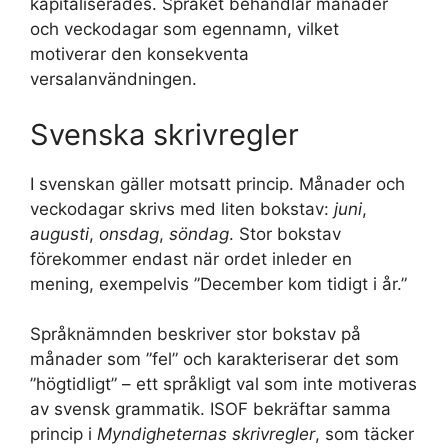
kapitaliserades. Språket behandlar månader
och veckodagar som egennamn, vilket
motiverar den konsekventa
versalanvändningen.
Svenska skrivregler
I svenskan gäller motsatt princip. Månader och
veckodagar skrivs med liten bokstav:
juni
,
augusti
,
onsdag
,
söndag
. Stor bokstav
förekommer endast när ordet inleder en
mening, exempelvis ”December kom tidigt i år.”
Språknämnden beskriver stor bokstav på
månader som ”fel” och karakteriserar det som
”högtidligt” – ett språkligt val som inte motiveras
av svensk grammatik. ISOF bekräftar samma
princip i
Myndigheternas skrivregler
, som täcker