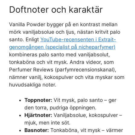
Doftnoter och karaktär
Vanilla Powder bygger på en kontrast mellan
mörk vaniljabsolue och ljus, nästan kritvit palo
santo. Enligt
YouTube-recensenten i Extrait-
genomgången (specialist på nicheparfymer)
kombineras palo santo med vaniljabsolut,
tonkaböna och vit mysk. Andra videor, som
Perfumer Reviews (parfymrecensionskanal),
nämner vanilj, kokospulver och vita myskar som
huvudsakliga noter.
Toppnoter:
Vit mysk, palo santo – ger
den torra, pudriga öppningen.
Hjärtnoter:
Vaniljabsolue, kokospulver –
mjuk, men inte söt.
Basnoter:
Tonkaböna, vit mysk – värmer