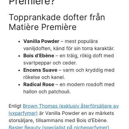
Première?
Topprankade dofter från
Matière Première
Vanilla Powder
– mest populära
vaniljdoften, känd för sin torra karaktär.
Bois d’Ebène
– en träig, rökig doft med
svartpeppar och ceder.
Encens Suave
– varm och kryddig med
rökelse och kanel.
Radical Rose
– en modern rosdoft med
hallon och patchouli.
Enligt
Brown Thomas (exklusiv återförsäljare av
lyxparfymer)
är Vanilla Powder en av märkets
storsäljare, tillsammans med Bois d’Ebène.
Basler Beauty (specialist på nicheparfymer)