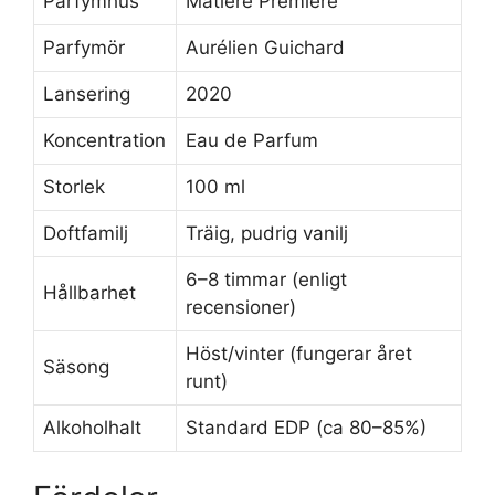
Parfymhus
Matière Première
Parfymör
Aurélien Guichard
Lansering
2020
Koncentration
Eau de Parfum
Storlek
100 ml
Doftfamilj
Träig, pudrig vanilj
6–8 timmar (enligt
Hållbarhet
recensioner)
Höst/vinter (fungerar året
Säsong
runt)
Alkoholhalt
Standard EDP (ca 80–85%)