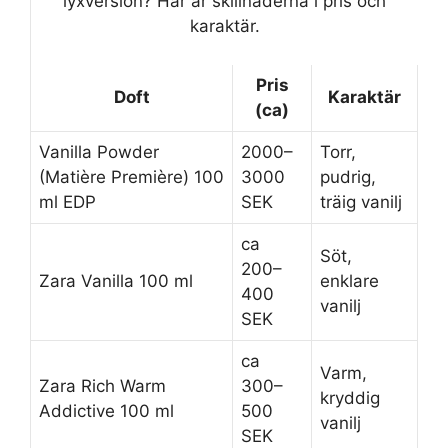
lyxversion? Här är skillnaderna i pris och
karaktär.
Pris
Doft
Karaktär
(ca)
Vanilla Powder
2000–
Torr,
(Matière Première) 100
3000
pudrig,
ml EDP
SEK
träig vanilj
ca
Söt,
200–
Zara Vanilla 100 ml
enklare
400
vanilj
SEK
ca
Varm,
Zara Rich Warm
300–
kryddig
Addictive 100 ml
500
vanilj
SEK