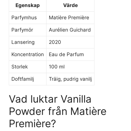
Egenskap
Värde
Parfymhus
Matière Première
Parfymör
Aurélien Guichard
Lansering
2020
Koncentration
Eau de Parfum
Storlek
100 ml
Doftfamilj
Träig, pudrig vanilj
Vad luktar Vanilla
Powder från Matière
Première?