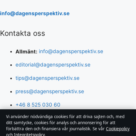
info@dagensperspektiv.se
Kontakta oss
Allmänt:
info@dagensperspektiv.se
editorial@dagensperspektiv.se
tips@dagensperspektiv.se
press@dagensperspektiv.se
+46 8 525 030 60
Vi använder nödvändiga cookies för att driva sajten och, med
ditt samtycke, cookies för analys och annonsering för att
Om oss
förbättra den och finansiera vår journalistik. Se vår
Cookiepolicy
och
Integritetspolicy
.