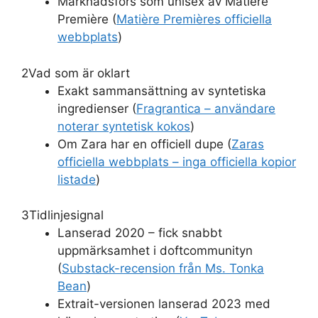
Marknadsförs som unisex av Matière
Première (
Matière Premières officiella
webbplats
)
2
Vad som är oklart
Exakt sammansättning av syntetiska
ingredienser (
Fragrantica – användare
noterar syntetisk kokos
)
Om Zara har en officiell dupe (
Zaras
officiella webbplats – inga officiella kopior
listade
)
3
Tidlinjesignal
Lanserad 2020 – fick snabbt
uppmärksamhet i doftcommunityn
(
Substack-recension från Ms. Tonka
Bean
)
Extrait-versionen lanserad 2023 med