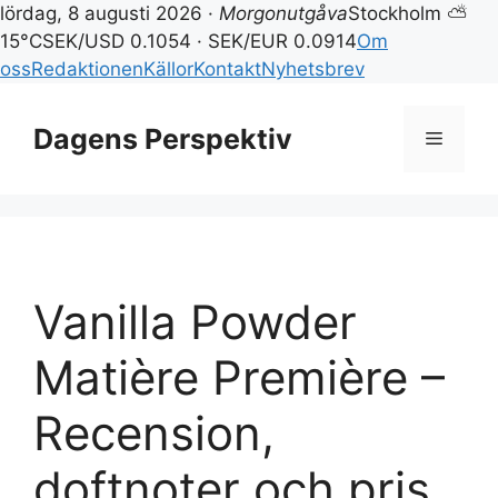
lördag, 8 augusti 2026 ·
Morgonutgåva
Stockholm ⛅
15°C
SEK/USD 0.1054 · SEK/EUR 0.0914
Om
oss
Redaktionen
Källor
Kontakt
Nyhetsbrev
Hoppa
till
Dagens Perspektiv
Meny
innehåll
Vanilla Powder
Matière Première –
Recension,
doftnoter och pris