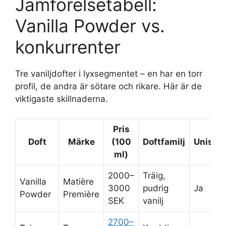
Jämförelsetabell:
Vanilla Powder vs.
konkurrenter
Tre vaniljdofter i lyxsegmentet – en har en torr
profil, de andra är sötare och rikare. Här är de
viktigaste skillnaderna.
Pris
Doft
Märke
(100
Doftfamilj
Unisex
ml)
2000–
Träig,
Vanilla
Matière
3000
pudrig
Ja
Powder
Première
SEK
vanilj
2700–