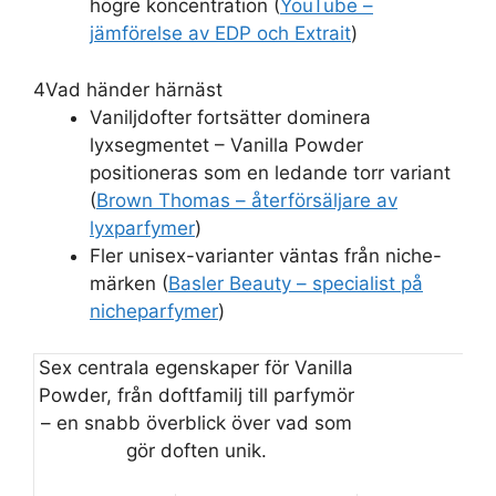
högre koncentration (
YouTube –
jämförelse av EDP och Extrait
)
4
Vad händer härnäst
Vaniljdofter fortsätter dominera
lyxsegmentet – Vanilla Powder
positioneras som en ledande torr variant
(
Brown Thomas – återförsäljare av
lyxparfymer
)
Fler unisex-varianter väntas från niche-
märken (
Basler Beauty – specialist på
nicheparfymer
)
Sex centrala egenskaper för Vanilla
Powder, från doftfamilj till parfymör
– en snabb överblick över vad som
gör doften unik.