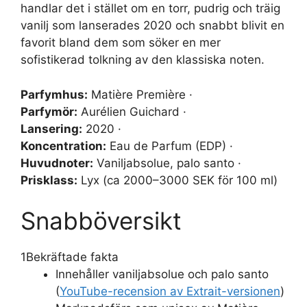
handlar det i stället om en torr, pudrig och träig
vanilj som lanserades 2020 och snabbt blivit en
favorit bland dem som söker en mer
sofistikerad tolkning av den klassiska noten.
Parfymhus:
Matière Première ·
Parfymör:
Aurélien Guichard ·
Lansering:
2020 ·
Koncentration:
Eau de Parfum (EDP) ·
Huvudnoter:
Vaniljabsolue, palo santo ·
Prisklass:
Lyx (ca 2000–3000 SEK för 100 ml)
Snabböversikt
1
Bekräftade fakta
Innehåller vaniljabsolue och palo santo
(
YouTube-recension av Extrait-versionen
)