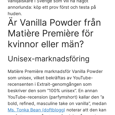
vaniljälskare i Sverige som vill ha något
annorlunda: köp ett prov först och testa på
huden.
Är Vanilla Powder från
Matière Première för
kvinnor eller män?
Unisex-marknadsföring
Matière Première marknadsför Vanilla Powder
som unisex, vilket bekräftas av YouTube-
recensenten i Extrait-genomgången som
beskriver den som ”100% unisex”. En annan
YouTube-recension (parfymshort) kallar den ”a
bold, refined, masculine take on vanilla”, medan
Ms. Tonka Bean (doftblogg)
noterar att den kan