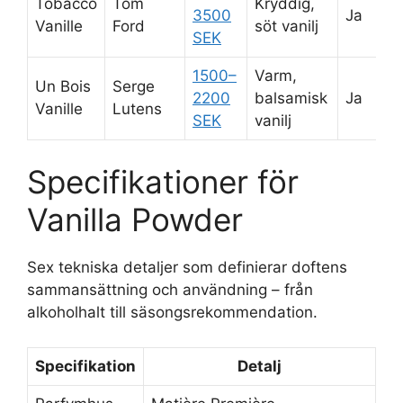
Tobacco
Tom
Kryddig,
3500
Ja
Vanille
Ford
söt vanilj
SEK
1500–
Varm,
Un Bois
Serge
2200
balsamisk
Ja
Vanille
Lutens
SEK
vanilj
Specifikationer för
Vanilla Powder
Sex tekniska detaljer som definierar doftens
sammansättning och användning – från
alkoholhalt till säsongsrekommendation.
Specifikation
Detalj