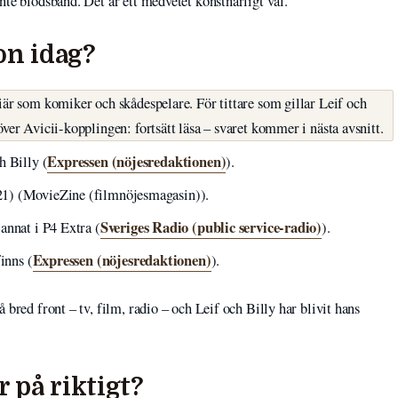
nte blodsband. Det är ett medvetet konstnärligt val.
on idag?
iär som komiker och skådespelare. För tittare som gillar Leif och
över Avicii-kopplingen: fortsätt läsa – svaret kommer i nästa avsnitt.
Expressen (nöjesredaktionen)
h Billy (
).
21) (MovieZine (filmnöjesmagasin)).
Sveriges Radio (public service-radio)
annat i P4 Extra (
).
Expressen (nöjesredaktionen)
inns (
).
 bred front – tv, film, radio – och Leif och Billy har blivit hans
r på riktigt?