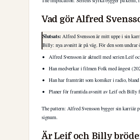
The implication: Seriens styrka bygger på kemi, i
Vad gör Alfred Svenss
Slutsats:
Alfred Svensson är mitt uppe i sin karr
Billy: nya avsnitt är på väg. För den som undrar 
Alfred Svensson är aktuell med serien Leif oc
Han medverkar i filmen Folk med ångest (20
Han har framträtt som komiker i radio, bland 
Planer för framtida avsnitt av Leif och Billy f
The pattern: Alfred Svensson bygger sin karriär på
signum.
Är Leif och Billy bröde