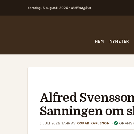
torsdag, 6 augusti 2026 ·
Kvällsutgåva
Hoppa
till
innehåll
HEM
NYHETER
Alfred Svensson
Sanningen om s
·
GRANS
6 JULI 2026, 17:46
AV
OSKAR KARLSSON
✓