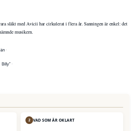
a släkt med Avicii har cirkulerat i flera år. Sanningen är enkel: det
n nämnde musikern.
än ·
illy” ·
2
VAD SOM ÄR OKLART