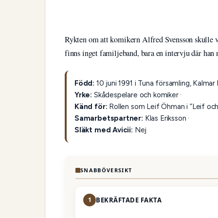
Rykten om att komikern Alfred Svensson skulle var
finns inget familjeband, bara en intervju där ha
Född:
10 juni 1991 i Tuna församling, Kalmar l
Yrke:
Skådespelare och komiker ·
Känd för:
Rollen som Leif Öhman i ”Leif och B
Samarbetspartner:
Klas Eriksson ·
Släkt med Avicii:
Nej
SNABBÖVERSIKT
1
BEKRÄFTADE FAKTA