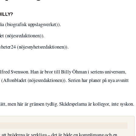
BILLY?
a (biografisk uppslagsverket)).
et (nöjesredaktionen)).
yheter24 (nöjesnyhetsredaktionen)).
lfred Svensson. Han är bror till Billy Öhman i seriens universum,
 (Aftonbladet (nöjesredaktionen)). Serien har planer på nya avsnitt
ätt, men här är gränsen tydlig. Skådespelarna är kollegor, inte syskon.
ror att bröderna är verkliga – det är både en komplimang och en