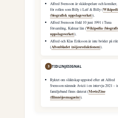
Alfred Svensson är skådespelare och komiker,
Wikipedi
för rollen som Billy i Leif & Billy (
(biografisk uppslagsverket)
).
Alfred Svensson född 10 juni 1991 i Tuna
Wikipedia (biografi
församling, Kalmar län (
uppslagsverket)
).
Alfred och Klas Eriksson är inte bröder på rikt
Aftonbladet (nöjesredaktionen)
(
).
3
TIDLINJESIGNAL
Ryktet om släktskap uppstod efter att Alfred
Svensson nämnde Avicii i en intervju 2021 – i
MovieZine
familjeband finns daterat (
(filmnöjesmagasin)
).