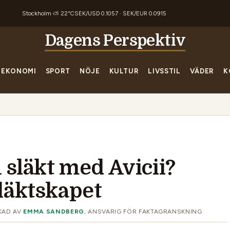
Stockholm ⛅ 22°C
SEK/USD 0.1057 · SEK/EUR 0.0915
Dagens Perspektiv
EKONOMI
SPORT
NÖJE
KULTUR
LIVSSTIL
VÄDER
K
 släkt med Avicii?
läktskapet
KAD AV
EMMA SANDBERG
, ANSVARIG FÖR FAKTAGRANSKNING