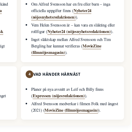
 känd
Om Alfred Svensson har en fru eller barn – inga
a
Nyheter24
officiella uppgifter finns (
(nöjesnyhetsredaktionen)
).
Vem Helen Svensson är – kan vara en släkting eller
sk
Nyheter24 (nöjesnyhetsredaktionen)
rollfigur (
).
Inget släktskap mellan Alfred Svensson och Tim
MovieZine
igt
Bergling har kunnat verifieras (
(filmnöjesmagasin)
).
4
VAD HÄNDER HÄRNÄST
Planer på nya avsnitt av Leif och Billy finns
Expressen (nöjesredaktionen)
nget
(
).
Alfred Svensson medverkar i filmen Folk med ångest
MovieZine (filmnöjesmagasin)
(2021) (
).