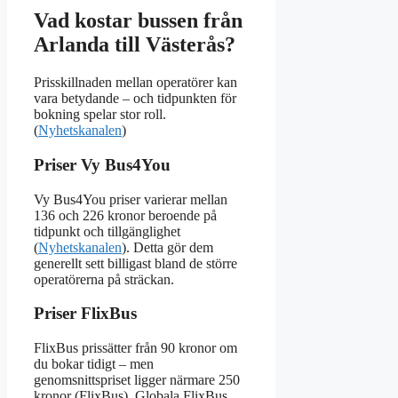
Vad kostar bussen från
Arlanda till Västerås?
Prisskillnaden mellan operatörer kan
vara betydande – och tidpunkten för
bokning spelar stor roll.
(
Nyhetskanalen
)
Priser Vy Bus4You
Vy Bus4You priser varierar mellan
136 och 226 kronor beroende på
tidpunkt och tillgänglighet
(
Nyhetskanalen
). Detta gör dem
generellt sett billigast bland de större
operatörerna på sträckan.
Priser FlixBus
FlixBus prissätter från 90 kronor om
du bokar tidigt – men
genomsnittspriset ligger närmare 250
kronor (FlixBus). Globala FlixBus