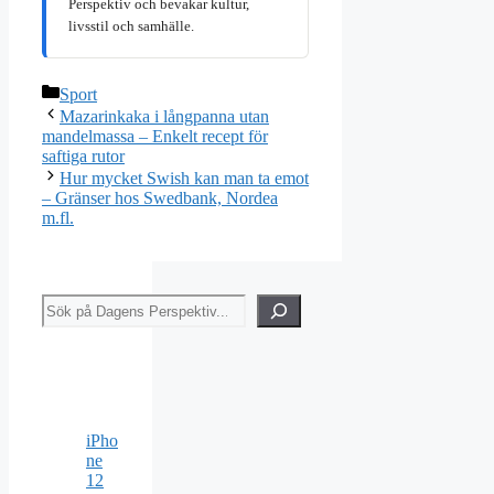
Perspektiv och bevakar kultur,
livsstil och samhälle.
Kategorier
Sport
Mazarinkaka i långpanna utan
mandelmassa – Enkelt recept för
saftiga rutor
Hur mycket Swish kan man ta emot
– Gränser hos Swedbank, Nordea
m.fl.
Sök
iPho
ne
12