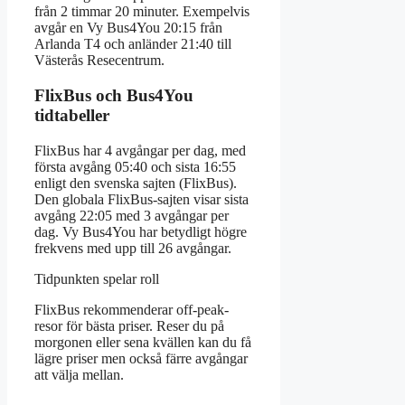
från 2 timmar 20 minuter. Exempelvis
avgår en Vy Bus4You 20:15 från
Arlanda T4 och anländer 21:40 till
Västerås Resecentrum.
FlixBus och Bus4You
tidtabeller
FlixBus har 4 avgångar per dag, med
första avgång 05:40 och sista 16:55
enligt den svenska sajten (FlixBus).
Den globala FlixBus-sajten visar sista
avgång 22:05 med 3 avgångar per
dag. Vy Bus4You har betydligt högre
frekvens med upp till 26 avgångar.
Tidpunkten spelar roll
FlixBus rekommenderar off-peak-
resor för bästa priser. Reser du på
morgonen eller sena kvällen kan du få
lägre priser men också färre avgångar
att välja mellan.