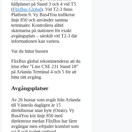
hållplatser på Stand 3 och 4 vid T5
(
FlixBus Global
). Vid T2-3 finns
Platform 9. Vy Bus4You trafikerar
linje 850 och använder samma
terminaler. Kontrollera alltid
skärmarna på stationen för exakt
avgångsplats – särskilt vid T2-3 där
informationen kan variera.
Var du hittar bussen
FlixBus global rekommenderar att du
letar efter ”Line CSE 231 Stand 18”
på Arlanda Terminal 4 och 5 för att
hitta rätt avgång.
Avgångsplatser
Av 26 bussar som avgår från Arlanda
till Västerås dagligen är 15
direktbussar utan byte (Omio). Vy
Bus4You kör linje 850 med
direktresor medan FlixBus har färre
avgångar men erbjuder komfort som
wi-fi och toalett ombord.