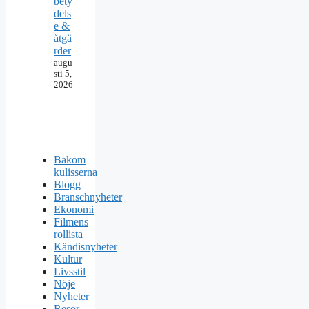
bety
dels
e &
åtgä
rder
augu
sti 5,
2026
Bakom
kulisserna
Blogg
Branschnyheter
Ekonomi
Filmens
rollista
Kändisnyheter
Kultur
Livsstil
Nöje
Nyheter
Resor