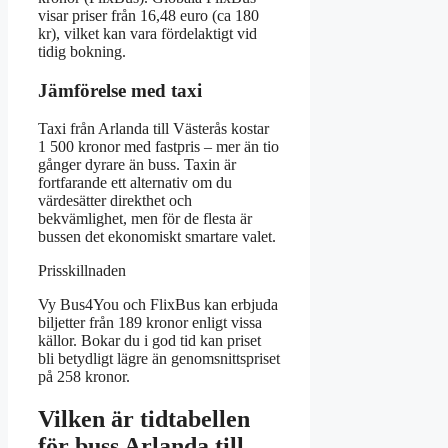
visar priser från 16,48 euro (ca 180
kr), vilket kan vara fördelaktigt vid
tidig bokning.
Jämförelse med taxi
Taxi från Arlanda till Västerås kostar
1 500 kronor med fastpris – mer än tio
gånger dyrare än buss. Taxin är
fortfarande ett alternativ om du
värdesätter direkthet och
bekvämlighet, men för de flesta är
bussen det ekonomiskt smartare valet.
Prisskillnaden
Vy Bus4You och FlixBus kan erbjuda
biljetter från 189 kronor enligt vissa
källor. Bokar du i god tid kan priset
bli betydligt lägre än genomsnittspriset
på 258 kronor.
Vilken är tidtabellen
för buss Arlanda till