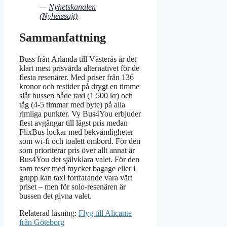
—
Nyhetskanalen
(Nyhetssajt)
Sammanfattning
Buss från Arlanda till Västerås är det
klart mest prisvärda alternativet för de
flesta resenärer. Med priser från 136
kronor och restider på drygt en timme
slår bussen både taxi (1 500 kr) och
tåg (4-5 timmar med byte) på alla
rimliga punkter. Vy Bus4You erbjuder
flest avgångar till lägst pris medan
FlixBus lockar med bekvämligheter
som wi-fi och toalett ombord. För den
som prioriterar pris över allt annat är
Bus4You det självklara valet. För den
som reser med mycket bagage eller i
grupp kan taxi fortfarande vara värt
priset – men för solo-resenären är
bussen det givna valet.
Relaterad läsning:
Flyg till Alicante
från Göteborg