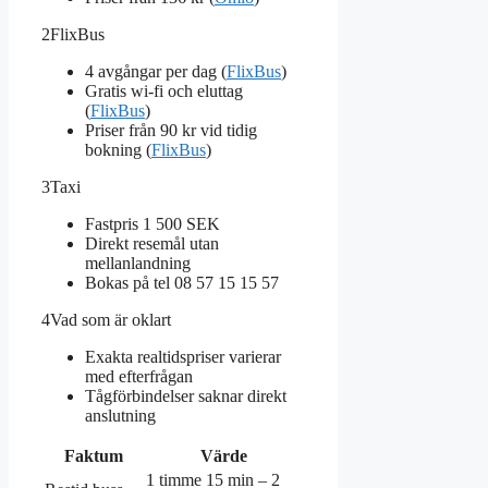
2
FlixBus
4 avgångar per dag (
FlixBus
)
Gratis wi-fi och eluttag
(
FlixBus
)
Priser från 90 kr vid tidig
bokning (
FlixBus
)
3
Taxi
Fastpris 1 500 SEK
Direkt resemål utan
mellanlandning
Bokas på tel 08 57 15 15 57
4
Vad som är oklart
Exakta realtidspriser varierar
med efterfrågan
Tågförbindelser saknar direkt
anslutning
Faktum
Värde
1 timme 15 min – 2