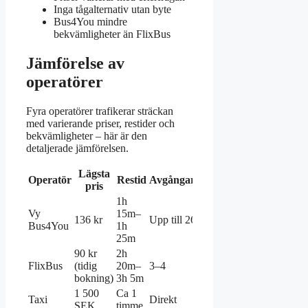
Inga tågalternativ utan byte
Bus4You mindre
bekvämligheter än FlixBus
Jämförelse av
operatörer
Fyra operatörer trafikerar sträckan
med varierande priser, restider och
bekvämligheter – här är den
detaljerade jämförelsen.
Lägsta
Operatör
Restid
Avgångar/dag
Bekvämligheter
pris
1h
Vy
15m–
Direktbuss,
136 kr
Upp till 26
Bus4You
1h
komfort
25m
90 kr
2h
Wi-fi, eluttag,
FlixBus
(tidig
20m–
3–4
toalett
bokning)
3h 5m
1 500
Ca 1
Taxi
Direkt
Dörr-till-dörr
SEK
timme