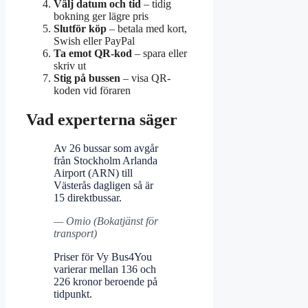
Välj datum och tid
– tidig
bokning ger lägre pris
Slutför köp
– betala med kort,
Swish eller PayPal
Ta emot QR-kod
– spara eller
skriv ut
Stig på bussen
– visa QR-
koden vid föraren
Vad experterna säger
Av 26 bussar som avgår
från Stockholm Arlanda
Airport (ARN) till
Västerås dagligen så är
15 direktbussar.
— Omio (Bokatjänst för
transport)
Priser för Vy Bus4You
varierar mellan 136 och
226 kronor beroende på
tidpunkt.