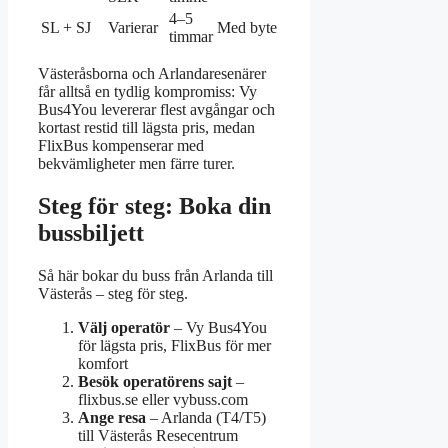
4–5
SL + SJ
Varierar
Med byte
Inga direkta
timmar
Västeråsborna och Arlandaresenärer
får alltså en tydlig kompromiss: Vy
Bus4You levererar flest avgångar och
kortast restid till lägsta pris, medan
FlixBus kompenserar med
bekvämligheter men färre turer.
Steg för steg: Boka din
bussbiljett
Så här bokar du buss från Arlanda till
Västerås – steg för steg.
Välj operatör
– Vy Bus4You
för lägsta pris, FlixBus för mer
komfort
Besök operatörens sajt
–
flixbus.se eller vybuss.com
Ange resa
– Arlanda (T4/T5)
till Västerås Resecentrum