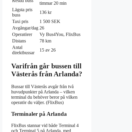
Restid buss
timmar 20 min
Lägsta pris
136 kr
buss
Taxi pris
1 500 SEK
Avgångar/dag
26
Operatörer
Vy Bus4You, FlixBus
Distans
78 km
Antal
15 av 26
direktbussar
Varifrån går bussen till
Västerås från Arlanda?
Bussar till Västerås avgår från två
huvudpunkter på Arlanda – vilken
terminal du behöver beror på vilken
operatör du väljer. (FlixBus)
Terminaler på Arlanda
FlixBus stannar vid både Terminal 4
och Terminal 5 på Arlanda, med