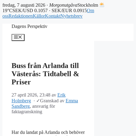
fredag, 7 augusti 2026 ·
Morgonutgåva
Stockholm
19°C
SEK/USD 0.1057 · SEK/EUR 0.0915
Om
oss
Redaktionen
Källor
Kontakt
Nyhetsbrev
Hoppa
Dagens Perspektiv
till
innehåll
Meny
Buss från Arlanda till
Västerås: Tidtabell &
Priser
27 april 2026, 23:48
av
Erik
Holmberg
·
✓
Granskad av
Emma
Sandberg
, ansvarig för
faktagranskning
Har du landat på Arlanda och behöver