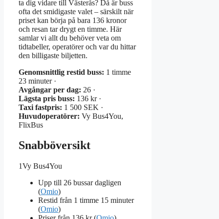
ta dig vidare till Västerås? Då är buss
ofta det smidigaste valet – särskilt när
priset kan börja på bara 136 kronor
och resan tar drygt en timme. Här
samlar vi allt du behöver veta om
tidtabeller, operatörer och var du hittar
den billigaste biljetten.
Genomsnittlig restid buss:
1 timme
23 minuter ·
Avgångar per dag:
26 ·
Lägsta pris buss:
136 kr ·
Taxi fastpris:
1 500 SEK ·
Huvudoperatörer:
Vy Bus4You,
FlixBus
Snabböversikt
1
Vy Bus4You
Upp till 26 bussar dagligen
(
Omio
)
Restid från 1 timme 15 minuter
(
Omio
)
Priser från 136 kr (
Omio
)