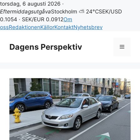
torsdag, 6 augusti 2026 ·
Eftermiddagsutgåva
Stockholm ⛅ 24°C
SEK/USD
0.1054 · SEK/EUR 0.0912
Om
oss
Redaktionen
Källor
Kontakt
Nyhetsbrev
Hoppa
till
Dagens Perspektiv
Meny
innehåll