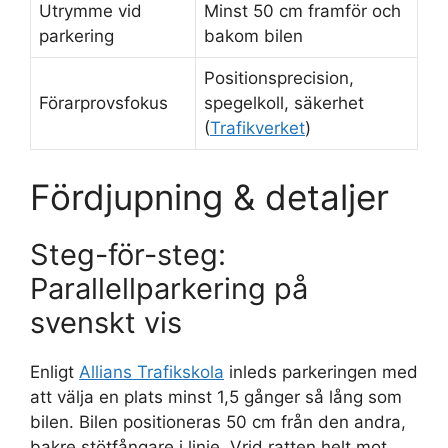
Utrymme vid
Minst 50 cm framför och
parkering
bakom bilen
Positionsprecision,
Förarprovsfokus
spegelkoll, säkerhet
(
Trafikverket
)
Fördjupning & detaljer
Steg-för-steg:
Parallellparkering på
svenskt vis
Enligt
Allians Trafikskola
inleds parkeringen med
att välja en plats minst 1,5 gånger så lång som
bilen. Bilen positioneras 50 cm från den andra,
bakre stötfångare i linje. Vrid ratten helt mot