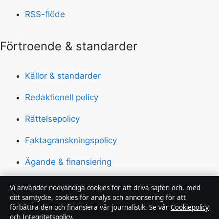
RSS-flöde
Förtroende & standarder
Källor & standarder
Redaktionell policy
Rättelsepolicy
Faktagranskningspolicy
Ägande & finansiering
Integritetspolicy
Vi använder nödvändiga cookies för att driva sajten och, med
ditt samtycke, cookies för analys och annonsering för att
Cookiepolicy
förbättra den och finansiera vår journalistik. Se vår
Cookiepolicy
och
Integritetspolicy
.