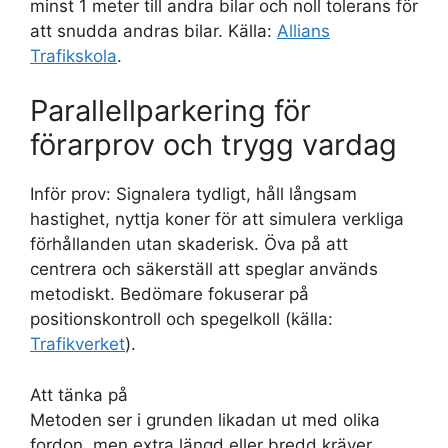
minst 1 meter till andra bilar och noll tolerans för
att snudda andras bilar. Källa:
Allians
Trafikskola
.
Parallellparkering för
förarprov och trygg vardag
Inför prov: Signalera tydligt, håll långsam
hastighet, nyttja koner för att simulera verkliga
förhållanden utan skaderisk. Öva på att
centrera och säkerställ att speglar används
metodiskt. Bedömare fokuserar på
positionskontroll och spegelkoll (källa:
Trafikverket
).
Att tänka på
Metoden ser i grunden likadan ut med olika
fordon, men extra längd eller bredd kräver