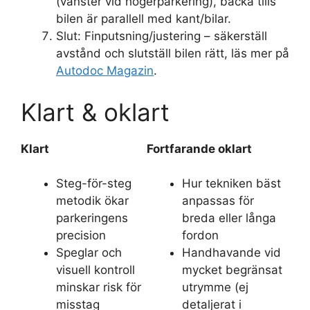
(vänster vid högerparkering), backa tills
bilen är parallell med kant/bilar.
Slut: Finputsning/justering – säkerställ
avstånd och slutställ bilen rätt, läs mer på
Autodoc Magazin
.
Klart & oklart
Klart
Fortfarande oklart
Steg-för-steg
Hur tekniken bäst
metodik ökar
anpassas för
parkeringens
breda eller långa
precision
fordon
Speglar och
Handhavande vid
visuell kontroll
mycket begränsat
minskar risk för
utrymme (ej
misstag
detaljerat i