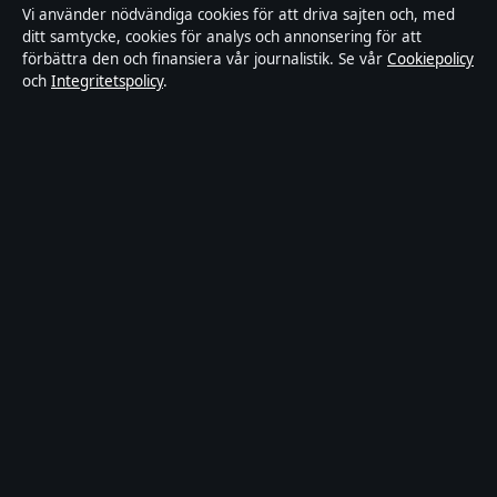
Världen
Vi använder nödvändiga cookies för att driva sajten och, med
ditt samtycke, cookies för analys och annonsering för att
Sport
förbättra den och finansiera vår journalistik. Se vår
Cookiepolicy
och
Integritetspolicy
.
Innehållet är endast avsett för allmän information och
ska inte betraktas som medicinsk, finansiell eller
juridisk rådgivning. Sponsrat material är tydligt märkt.
Allmänna förfrågningar:
info@dagensperspektiv.se
.
Utgivare:
Nordklar Media Ltd., Gibraltar ·
Ansvarig
utgivare:
Anders Lindqvist, Chefredaktör · Companies
House Gibraltar 131204
© 2026 DagensPerspektiv.se · Nordklar Media Ltd. ·
Så verifierar vi vår rapportering