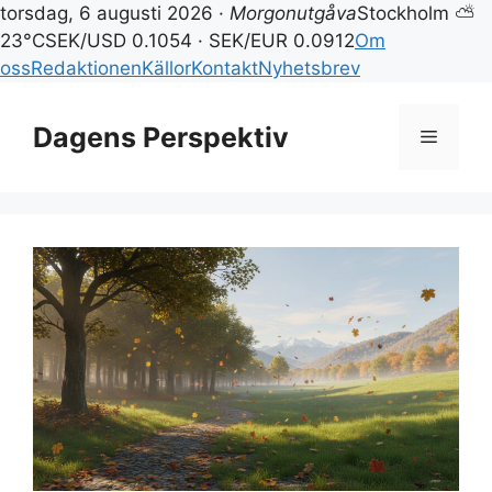
torsdag, 6 augusti 2026 ·
Morgonutgåva
Stockholm ⛅
23°C
SEK/USD 0.1054 · SEK/EUR 0.0912
Om
oss
Redaktionen
Källor
Kontakt
Nyhetsbrev
Hoppa
till
Dagens Perspektiv
Meny
innehåll