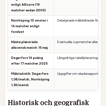
enligt AIScore (19
matcher sedan 2005)
Norrköping 10 vinster i
Detaljerade målskillnader för var
14 matcher enligt
forebet
Nästa planerade
Eventuella cupmatcher eller trä
allsvensk match: 15 maj
Degerfors 14 poäng
Långsiktiga tabellplaceringar öve
efter 17 matcher 2025
Målstatistik: Degerfors
Uppgifter om skaderapporter och
1,06/match, Norrköping
1,59/match
Historisk och geografisk