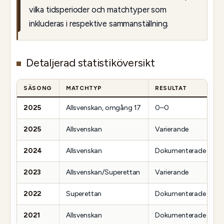
vilka tidsperioder och matchtyper som
inkluderas i respektive sammanställning.
Detaljerad statistiköversikt
SÄSONG
MATCHTYP
RESULTAT
A
2025
Allsvenskan, omgång 17
0–0
S
2025
Allsvenskan
Varierande
F
2024
Allsvenskan
Dokumenterade
N
2023
Allsvenskan/Superettan
Varierande
L
2022
Superettan
Dokumenterade
D
2021
Allsvenskan
Dokumenterade