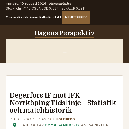
måndag, 10 augusti 2026 ·
Morgonutgåva
Stockholm ⛅ 16°C
SEK/USD 0.1054 · SEK/EUR 0.0914
Om oss
Redaktionen
Källor
Kontakt
NYHETSBREV
Hoppa
Dagens Perspektiv
till
innehåll
MENY
Degerfors IF mot IFK
Norrköping Tidslinje – Statistik
och matchhistorik
11 APRIL 2026, 13:51
AV
ERIK HOLMBERG
·
GRANSKAD AV
EMMA SANDBERG
, ANSVARIG FÖR
✓