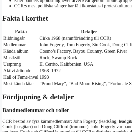
Efter bandets upplösning lever arvet kvar genom tribute-grupp
CCR:s mest politiska sånger har fått ikonstatus i protestkulturen
Fakta i korthet
Fakta
Detaljer
Bildningsår
Cirka 1968 (namnförändring till CCR)
Medlemmar
John Fogerty, Tom Fogerty, Stu Cook, Doug Clif
Kända album
Cosmo’s Factory, Bayou Country, Green River
Musikstil
Rock, Swamp Rock
Ursprung
El Cerrito, Kalifornien, USA
Aktivt årtionde
1968–1972
Hall of Fame-inval
1993
Mest kända låtar
”Proud Mary”, ”Bad Moon Rising”, ”Fortunate 
Fördjupning & detaljer
Bandmedlemmar och roller
CCR bestod av fyra kärnmedlemmar: John Fogerty (leadsång, leadgitar
Cook (basgitarr) och Doug Clifford (trummor). John Fogerty var band
tog över. Cook och Clifford la grunden till CCR:s distinkta rytmiska d