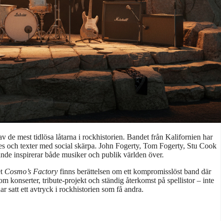
e mest tidlösa låtarna i rockhistorien. Bandet från Kalifornien har
es och texter med social skärpa. John Fogerty, Tom Fogerty, Stu Cook
ande inspirerar både musiker och publik världen över.
et
Cosmo’s Factory
finns berättelsen om ett kompromisslöst band där
 konserter, tribute-projekt och ständig återkomst på spellistor – inte
satt ett avtryck i rockhistorien som få andra.