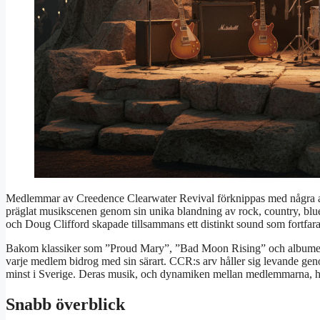
Medlemmar av Creedence Clearwater Revival förknippas med några av d
präglat musikscenen genom sin unika blandning av rock, country, blu
och Doug Clifford skapade tillsammans ett distinkt sound som fortfar
Bakom klassiker som ”Proud Mary”, ”Bad Moon Rising” och album
varje medlem bidrog med sin särart. CCR:s arv håller sig levande genom
minst i Sverige. Deras musik, och dynamiken mellan medlemmarna, har 
Snabb överblick