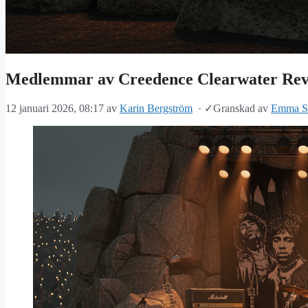
Medlemmar av Creedence Clearwater Revi
12 januari 2026, 08:17
av
Karin Bergström
·
✓
Granskad av
Emma S