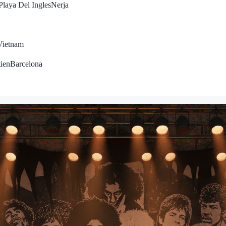
Playa Del Ingles
Nerja
Vietnam
tien
Barcelona