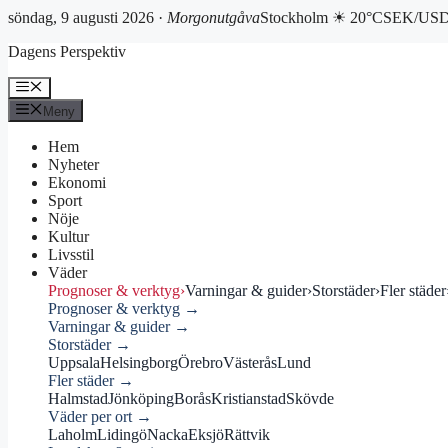
söndag, 9 augusti 2026 ·
Morgonutgåva
Stockholm ☀ 20°C
SEK/USD 
Hoppa
Dagens Perspektiv
till
innehåll
Meny
Meny
Hem
Nyheter
Ekonomi
Sport
Nöje
Kultur
Livsstil
Väder
Prognoser & verktyg
›
Varningar & guider
›
Storstäder
›
Fler städer
Prognoser & verktyg →
Varningar & guider →
Storstäder →
Uppsala
Helsingborg
Örebro
Västerås
Lund
Fler städer →
Halmstad
Jönköping
Borås
Kristianstad
Skövde
Väder per ort →
Laholm
Lidingö
Nacka
Eksjö
Rättvik