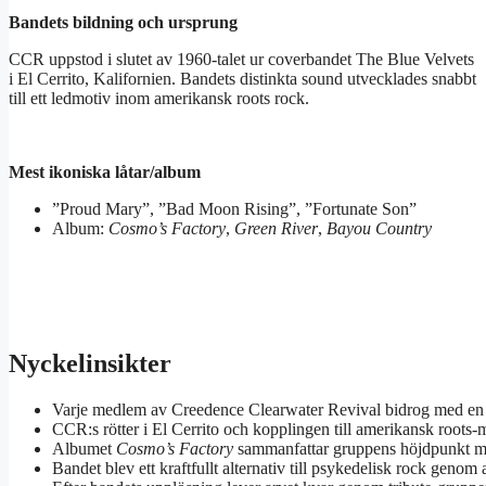
Bandets bildning och ursprung
CCR uppstod i slutet av 1960-talet ur coverbandet The Blue Velvets
i El Cerrito, Kalifornien. Bandets distinkta sound utvecklades snabbt
till ett ledmotiv inom amerikansk roots rock.
Mest ikoniska låtar/album
”Proud Mary”, ”Bad Moon Rising”, ”Fortunate Son”
Album:
Cosmo’s Factory
,
Green River
,
Bayou Country
Nyckelinsikter
Varje medlem av Creedence Clearwater Revival bidrog med en u
CCR:s rötter i El Cerrito och kopplingen till amerikansk roots-m
Albumet
Cosmo’s Factory
sammanfattar gruppens höjdpunkt med f
Bandet blev ett kraftfullt alternativ till psykedelisk rock genom 