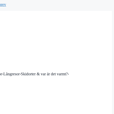
brev
or
›
Långresor
›
Skidorter & var är det varmt?
›