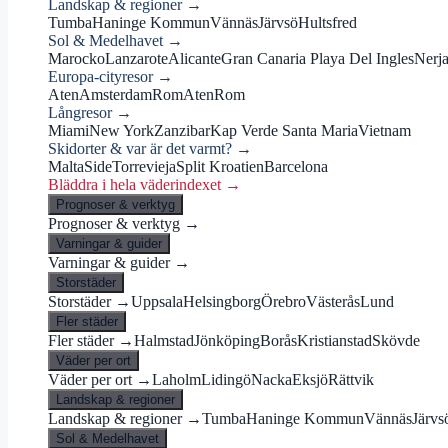
Landskap & regioner →
Tumba
Haninge Kommun
Vännäs
Järvsö
Hultsfred
Sol & Medelhavet →
Marocko
Lanzarote
Alicante
Gran Canaria Playa Del Ingles
Nerj
Europa-cityresor →
Aten
Amsterdam
Rom
Aten
Rom
Långresor →
Miami
New York
Zanzibar
Kap Verde Santa Maria
Vietnam
Skidorter & var är det varmt? →
Malta
Side
Torrevieja
Split Kroatien
Barcelona
Bläddra i hela väderindexet →
Prognoser & verktyg
Prognoser & verktyg →
Varningar & guider
Varningar & guider →
Storstäder
Storstäder →
Uppsala
Helsingborg
Örebro
Västerås
Lund
Fler städer
Fler städer →
Halmstad
Jönköping
Borås
Kristianstad
Skövde
Väder per ort
Väder per ort →
Laholm
Lidingö
Nacka
Eksjö
Rättvik
Landskap & regioner
Landskap & regioner →
Tumba
Haninge Kommun
Vännäs
Järvs
Sol & Medelhavet