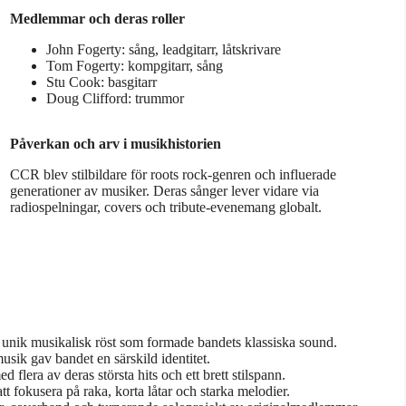
Medlemmar och deras roller
John Fogerty: sång, leadgitarr, låtskrivare
Tom Fogerty: kompgitarr, sång
Stu Cook: basgitarr
Doug Clifford: trummor
Påverkan och arv i musikhistorien
CCR blev stilbildare för roots rock-genren och influerade
generationer av musiker. Deras sånger lever vidare via
radiospelningar, covers och tribute-evenemang globalt.
nik musikalisk röst som formade bandets klassiska sound.
usik gav bandet en särskild identitet.
lera av deras största hits och ett brett stilspann.
att fokusera på raka, korta låtar och starka melodier.