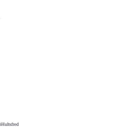
a
ö
Hultsfred