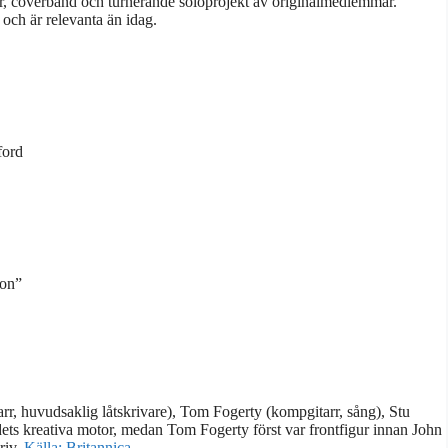
er, coverband och turnerande soloprojekt av originalmedlemmar.
 och är relevanta än idag.
ford
Son”
r, huvudsaklig låtskrivare), Tom Fogerty (kompgitarr, sång), Stu
ets kreativa motor, medan Tom Fogerty först var frontfigur innan John
riv.
Källa: Britannica