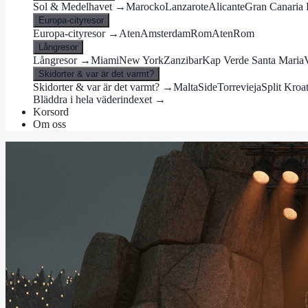
Sol & Medelhavet →
Marocko
Lanzarote
Alicante
Gran Canaria 
Europa-cityresor
Europa-cityresor →
Aten
Amsterdam
Rom
Aten
Rom
Långresor
Långresor →
Miami
New York
Zanzibar
Kap Verde Santa Maria
Skidorter & var är det varmt?
Skidorter & var är det varmt? →
Malta
Side
Torrevieja
Split Kroa
Bläddra i hela väderindexet →
Korsord
Om oss