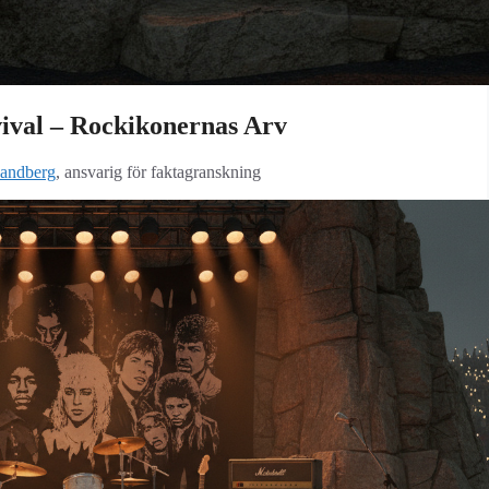
val – Rockikonernas Arv
andberg
, ansvarig för faktagranskning