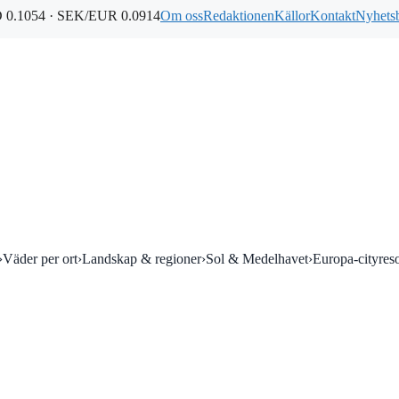
0.1054 · SEK/EUR 0.0914
Om oss
Redaktionen
Källor
Kontakt
Nyhets
›
Väder per ort
›
Landskap & regioner
›
Sol & Medelhavet
›
Europa-cityres