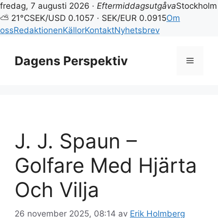
fredag, 7 augusti 2026 ·
Eftermiddagsutgåva
Stockholm
⛅ 21°C
SEK/USD 0.1057 · SEK/EUR 0.0915
Om
oss
Redaktionen
Källor
Kontakt
Nyhetsbrev
Hoppa
till
Dagens Perspektiv
Meny
innehåll
J. J. Spaun –
Golfare Med Hjärta
Och Vilja
26 november 2025, 08:14
av
Erik Holmberg