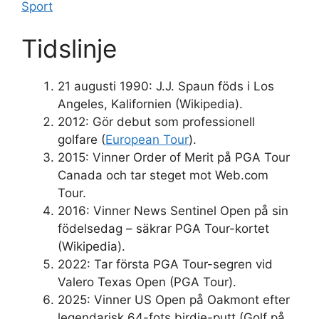
Sport
Tidslinje
21 augusti 1990: J.J. Spaun föds i Los
Angeles, Kalifornien (Wikipedia).
2012: Gör debut som professionell
golfare (
European Tour
).
2015: Vinner Order of Merit på PGA Tour
Canada och tar steget mot Web.com
Tour.
2016: Vinner News Sentinel Open på sin
födelsedag – säkrar PGA Tour-kortet
(Wikipedia).
2022: Tar första PGA Tour-segren vid
Valero Texas Open (PGA Tour).
2025: Vinner US Open på Oakmont efter
legendarisk 64-fots birdie-putt (Golf på