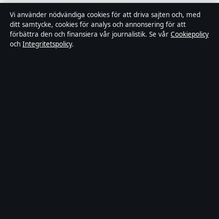
Världen
Vi använder nödvändiga cookies för att driva sajten och, med
ditt samtycke, cookies för analys och annonsering för att
Sport
förbättra den och finansiera vår journalistik. Se vår
Cookiepolicy
och
Integritetspolicy
.
Innehållet är endast avsett för allmän information och
ska inte betraktas som medicinsk, finansiell eller
juridisk rådgivning. Sponsrat material är tydligt märkt.
Allmänna förfrågningar:
info@dagensperspektiv.se
.
Utgivare:
Nordklar Media Ltd., Gibraltar ·
Ansvarig
utgivare:
Anders Lindqvist, Chefredaktör · Companies
House Gibraltar 131204
© 2026 DagensPerspektiv.se · Nordklar Media Ltd. ·
Så verifierar vi vår rapportering