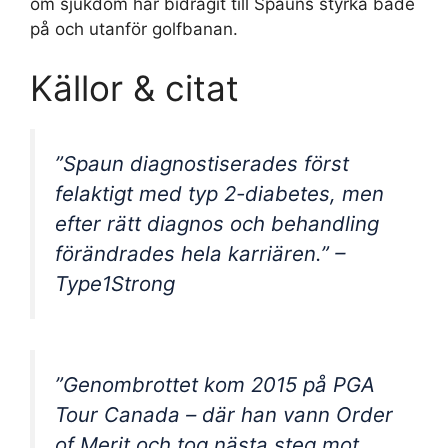
om sjukdom har bidragit till Spauns styrka både
på och utanför golfbanan.
Källor & citat
”Spaun diagnostiserades först
felaktigt med typ 2-diabetes, men
efter rätt diagnos och behandling
förändrades hela karriären.” –
Type1Strong
”Genombrottet kom 2015 på PGA
Tour Canada – där han vann Order
of Merit och tog nästa steg mot