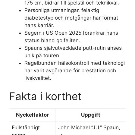
175 cm, bidrar till spelstil och teknikval.
Personliga utmaningar, felaktig
diabetestyp och motgångar har format
hans karriär.
Segern i US Open 2025 förankrar hans
status bland golfeliten.
Spauns självutvecklade putt-rutin anses
unik på touren.
Regelbunden hälsokontroll med teknologi
har varit avgörande för prestation och
livskvalitet.
Fakta i korthet
Nyckelfaktor
Uppgift
Fullständigt
John Michael ”J.J.” Spaun,
namn
Jr.