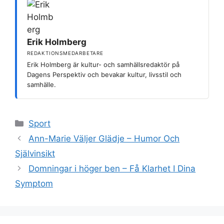
Erik Holmberg
REDAKTIONSMEDARBETARE
Erik Holmberg är kultur- och samhällsredaktör på
Dagens Perspektiv och bevakar kultur, livsstil och
samhälle.
Kategorier
Sport
Ann-Marie Väljer Glädje – Humor Och
Självinsikt
Domningar i höger ben – Få Klarhet I Dina
Symptom