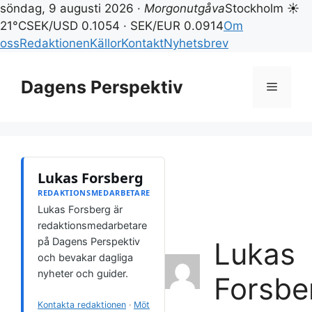
söndag, 9 augusti 2026 ·
Morgonutgåva
Stockholm ☀
21°C
SEK/USD 0.1054 · SEK/EUR 0.0914
Om
oss
Redaktionen
Källor
Kontakt
Nyhetsbrev
Hoppa
till
Dagens Perspektiv
Meny
innehåll
Lukas Forsberg
REDAKTIONSMEDARBETARE
Lukas Forsberg är
redaktionsmedarbetare
på Dagens Perspektiv
Lukas
och bevakar dagliga
nyheter och guider.
Forsbe
Kontakta redaktionen
·
Möt