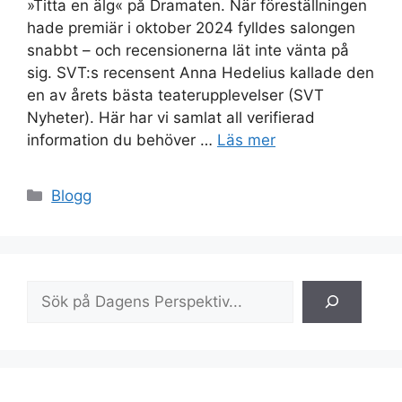
»Titta en älg« på Dramaten. När föreställningen
hade premiär i oktober 2024 fylldes salongen
snabbt – och recensionerna lät inte vänta på
sig. SVT:s recensent Anna Hedelius kallade den
en av årets bästa teaterupplevelser (SVT
Nyheter). Här har vi samlat all verifierad
information du behöver …
Läs mer
Kategorier
Blogg
Sök