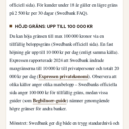
officiell sida). För kunder under 18 år gäller en lägre gräns
på 2 500 kr per 30 dagar (Swedbank FAQ).
HÖJD GRÄNS: UPP TILL 100 000 KR
Du kan höja gränsen till max 100 000 kronor via en
tillfällig beloppsgräns (Swedbank officiell sida). En fast
höjning går upp till 10 000 kr per dag (enligt samma källa).
Expressen rapporterade 2024 att Swedbank ändrade
maxgränserna till 10 000 kr till privatpersoner och totalt 20
Expressen privatekonomi
000 kr per dag (
). Observera att
olika källor anger olika maxbelopp – Swedbanks officiella
sida anger 100 000 kr för tillfällig gräns, medan vissa
Begbilnorr-guide
guider (som
) nämner genomgående
högre gränser för andra banker.
Mönstret: Swedbank ger dig både en trygg standardnivå och