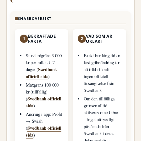
SNABBÖVERSIKT
BEKRÄFTADE
VAD SOM ÄR
1
2
FAKTA
OKLART
Standardgräns 3 000
Exakt hur lång tid en
kr per rullande 7
fast gränsändring tar
Swedbank
dagar (
att träda i kraft –
officiell sida
)
ingen officiell
tidsangivelse från
Maxgräns 100 000
Swedbank.
kr (tillfällig)
Swedbank officiell
(
Om den tillfälliga
sida
)
gränsen alltid
aktiveras omedelbart
Ändring i app: Profil
– inget uttryckligt
→ Swish
påstående från
Swedbank officiell
(
Swedbank i deras
sida
)
dokumentation.