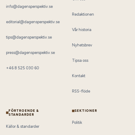
info@dagensperspektiv.se
Redaktionen
editorial@dagensperspektiv.se
Vår historia
tips@dagensperspektiv.se
Nyhetsbrev
press@dagensperspektiv.se
Tipsa oss
+46 8 525 030 60
Kontakt
RSS-flöde
FÖRTROENDE &
SEKTIONER
STANDARDER
Politik
Källor & standarder