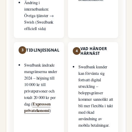
Ändring i
internetbanken:
Övriga tjänster →
Swish (Swedbank
officiell sida)
VAD HÄNDER
3
TIDLINJESIGNAL
4
HÄRNÄST
Swedbank ändrade
Swedbank kunder
maxgränserna under
kan förvänta sig
2024 – höjning till
fortsatt digital
10 000 kr till
utveckling –
privatpersoner och
beloppsgränser
totalt 20 000 kr per
kommer sannolikt att
Expressen
dag (
bli mer flexibla i takt
privatekonomi
)
med ökad
användning av
mobila betalningar.