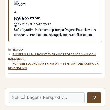
Sofia Nyström
REDAKTIONSMEDARBETARE
Sofia Nyström är ekonomireporter på Dagens Perspektiv och
bevakar svensk ekonomi, näringsliv och hushållsekonomi.
KATEGORIER
BLOGG
SJÖBERG FILM 2 BOKSTÄVER – KORSORDSLÖSNING OCH
BAKGRUND
HUR SER BLODFÖRGIFTNING UT – SYMTOM, ORSAKER OCH
BEHANDLING
Sök