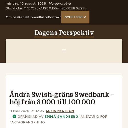
måndag, 10 augusti 2026 ·
Morgonutgåva
Stockholm ⛅ 18°C
SEK/USD 0.1054 · SEK/EUR 0.0914
Om oss
Redaktionen
Källor
Kontakt
NYHETSBREV
Hoppa
Dagens Perspektiv
till
innehåll
MENY
Ändra Swish-gräns Swedbank –
höj från 3 000 till 100 000
11 MAJ 2026, 05:12
AV
SOFIA NYSTRÖM
·
GRANSKAD AV
EMMA SANDBERG
, ANSVARIG FÖR
✓
FAKTAGRANSKNING