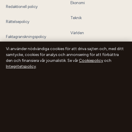
Ekonomi
Redaktionell policy
Teknik
Rättelsepolicy
Världen
Faktagranskningspolicy
Sport
Vi använder nödvändiga cookies för att driva sajten och, med ditt
Ägande & finansiering
samtycke, cookies för analys och annonsering för att förbättra
den och finansiera vår journalistik. Se vår
Cookiepolicy
och
Integritetspolicy
.
Integritetspolicy
Cookiepolicy
Innehållet är endast avsett för allmän information och ska inte betraktas som
medicinsk, finansiell eller juridisk rådgivning. Sponsrat material är tydligt
märkt. Allmänna förfrågningar:
info@dagensperspektiv.se
.