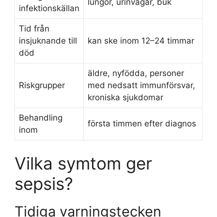
lungor, urinvägar, buk
infektionskällan
Tid från
insjuknande till
kan ske inom 12–24 timmar
död
äldre, nyfödda, personer
Riskgrupper
med nedsatt immunförsvar,
kroniska sjukdomar
Behandling
första timmen efter diagnos
inom
Vilka symtom ger
sepsis?
Tidiga varningstecken