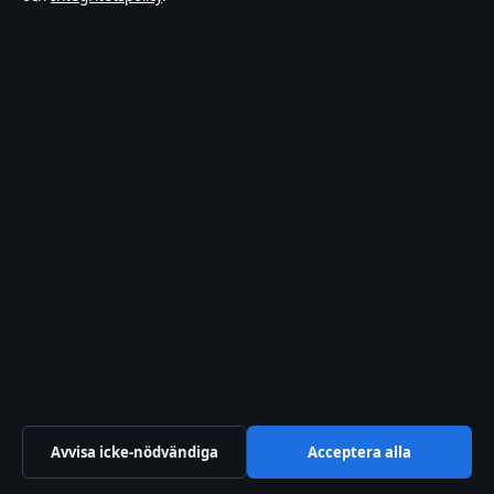
Cookiepolicy
Sektioner
Politik
Ekonomi
Teknik
Världen
Sport
Innehållet är endast avsett för allmän information och
ska inte betraktas som medicinsk, finansiell eller
Avvisa icke-nödvändiga
Acceptera alla
juridisk rådgivning. Sponsrat material är tydligt märkt.