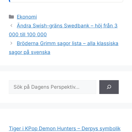
Kategorier
Ekonomi
Ändra Swish-gräns Swedbank – höj från 3
000 till 100 000
Bröderna Grimm sagor lista – alla klassiska
sagor på svenska
Sök
Tiger i KPop Demon Hunters – Derpys symbolik