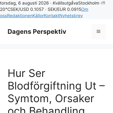
torsdag, 6 augusti 2026 ·
Kvällsutgåva
Stockholm ⛅
20°C
SEK/USD 0.1057 · SEK/EUR 0.0915
Om
oss
Redaktionen
Källor
Kontakt
Nyhetsbrev
Hoppa
till
Dagens Perspektiv
Meny
innehåll
Hur Ser
Blodförgiftning Ut –
Symtom, Orsaker
och Behandling