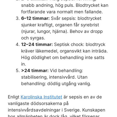
snabb andning, hög puls. Blodtrycket kan
fortfarande vara normalt men fallande.
6–12 timmar:
Svår sepsis: blodtrycket
sjunker kraftigt, organen får syrebrist
(njurar, lungor, hjärna). Behov av dropp
och syrgas.
12–24 timmar:
Septisk chock: blodtryck
kräver läkemedel, organsvikt kan inträda.
Hög dödlighet om behandling inte satts
in.
>24 timmar:
Vid behandling:
stabilisering, intensivvård. Utan
behandling: dödlig utgång vanlig.
Enligt
Karolinska Institutet
är sepsis en av de
vanligaste dödsorsakerna på
intensivvårdsavdelningar i Sverige. Kunskapen
hos allmänheten är dock låg, vilket försenar