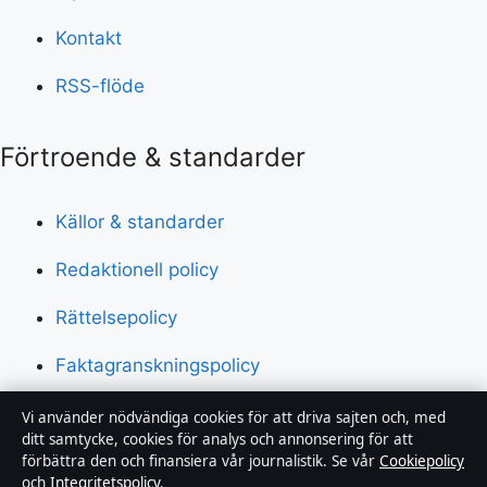
Kontakt
RSS-flöde
Förtroende & standarder
Källor & standarder
Redaktionell policy
Rättelsepolicy
Faktagranskningspolicy
Ägande & finansiering
Vi använder nödvändiga cookies för att driva sajten och, med
ditt samtycke, cookies för analys och annonsering för att
Integritetspolicy
förbättra den och finansiera vår journalistik. Se vår
Cookiepolicy
och
Integritetspolicy
.