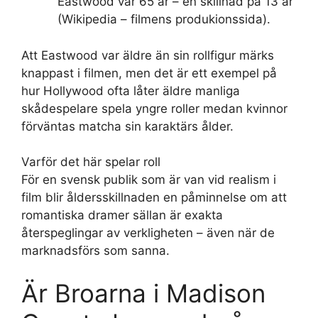
Eastwood var 65 år – en skillnad på 13 år
(Wikipedia – filmens produkionssida).
Att Eastwood var äldre än sin rollfigur märks
knappast i filmen, men det är ett exempel på
hur Hollywood ofta låter äldre manliga
skådespelare spela yngre roller medan kvinnor
förväntas matcha sin karaktärs ålder.
Varför det här spelar roll
För en svensk publik som är van vid realism i
film blir åldersskillnaden en påminnelse om att
romantiska dramer sällan är exakta
återspeglingar av verkligheten – även när de
marknadsförs som sanna.
Är Broarna i Madison