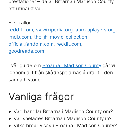
prestationer – då är Broarna i Madison County
ett utmärkt val.
Fler källor
reddit.com
,
sv.wikipedia.org
,
auroraplayers.org
,
imdb.com
,
the-jh-movie-collection-
official.fandom.com
,
reddit.com
,
goodreads.com
I vår guide om
Broarna i Madison County
går vi
igenom allt från skådespelarnas åldrar till den
sanna historien.
Vanliga frågor
Vad handlar Broarna i Madison County om?
Var spelades Broarna i Madison County in?
Vilka broar visas i Broarna i Madison County?