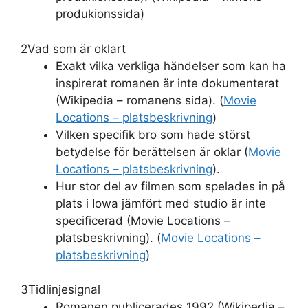
produkionssida)
2
Vad som är oklart
Exakt vilka verkliga händelser som kan ha
inspirerat romanen är inte dokumenterat
(Wikipedia – romanens sida). (
Movie
Locations – platsbeskrivning
)
Vilken specifik bro som hade störst
betydelse för berättelsen är oklar (
Movie
Locations – platsbeskrivning
).
Hur stor del av filmen som spelades in på
plats i Iowa jämfört med studio är inte
specificerad (Movie Locations –
platsbeskrivning). (
Movie Locations –
platsbeskrivning
)
3
Tidlinjesignal
Romanen publicerades 1992 (Wikipedia –