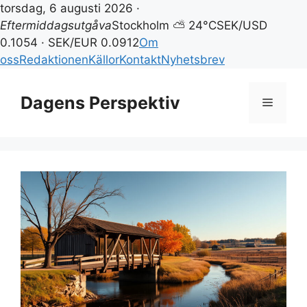
torsdag, 6 augusti 2026 ·
Eftermiddagsutgåva
Stockholm ⛅ 24°C
SEK/USD
0.1054 · SEK/EUR 0.0912
Om
oss
Redaktionen
Källor
Kontakt
Nyhetsbrev
Hoppa
till
Dagens Perspektiv
Meny
innehåll