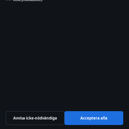
BLOGG
Galären Luleå lediga lägenheter – Guide till
bostadskön
5 aug 2026
BLOGG
Bose QuietComfort Ultra Headphones –
jämförelse och pris
4 aug 2026
Avvisa icke-nödvändiga
Acceptera alla