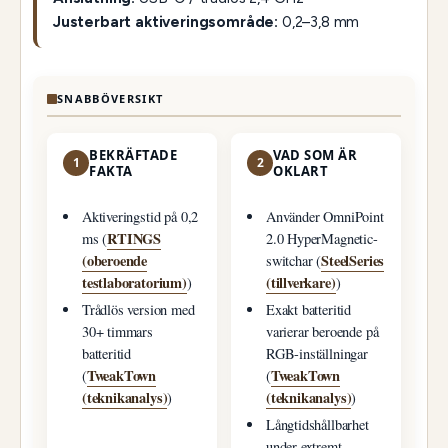
Justerbart aktiveringsområde:
0,2–3,8 mm
SNABBÖVERSIKT
BEKRÄFTADE
VAD SOM ÄR
1
2
FAKTA
OKLART
Aktiveringstid på 0,2
Använder OmniPoint
RTINGS
ms (
2.0 HyperMagnetic-
(oberoende
SteelSeries
switchar (
testlaboratorium)
(tillverkare)
)
)
Trådlös version med
Exakt batteritid
30+ timmars
varierar beroende på
batteritid
RGB-inställningar
TweakTown
TweakTown
(
(
(teknikanalys)
(teknikanalys)
)
)
Långtidshållbarhet
under extremt