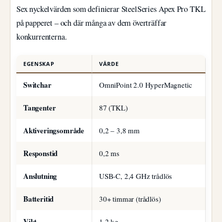
Sex nyckelvärden som definierar SteelSeries Apex Pro TKL
på papperet – och där många av dem överträffar
konkurrenterna.
EGENSKAP
VÄRDE
Switchar
OmniPoint 2.0 HyperMagnetic
Tangenter
87 (TKL)
Aktiveringsområde
0,2 – 3,8 mm
Responstid
0,2 ms
Anslutning
USB-C, 2,4 GHz trådlös
Batteritid
30+ timmar (trådlös)
Vikt
1,2 kg