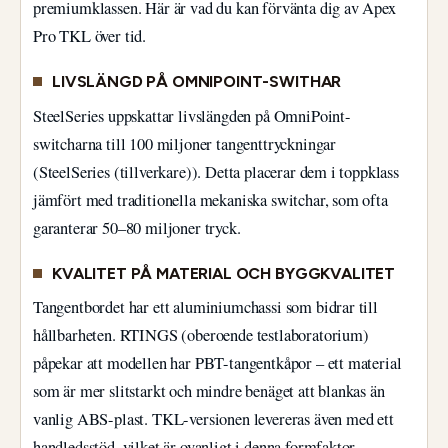
premiumklassen. Här är vad du kan förvänta dig av Apex
Pro TKL över tid.
LIVSLÄNGD PÅ OMNIPOINT-SWITHAR
SteelSeries uppskattar livslängden på OmniPoint-
switcharna till 100 miljoner tangenttryckningar
(SteelSeries (tillverkare)). Detta placerar dem i toppklass
jämfört med traditionella mekaniska switchar, som ofta
garanterar 50–80 miljoner tryck.
KVALITET PÅ MATERIAL OCH BYGGKVALITET
Tangentbordet har ett aluminiumchassi som bidrar till
hållbarheten. RTINGS (oberoende testlaboratorium)
påpekar att modellen har PBT-tangentkåpor – ett material
som är mer slitstarkt och mindre benäget att blankas än
vanlig ABS-plast. TKL-versionen levereras även med ett
handledsstöd, vilket är ovanligt i denna formfaktor.