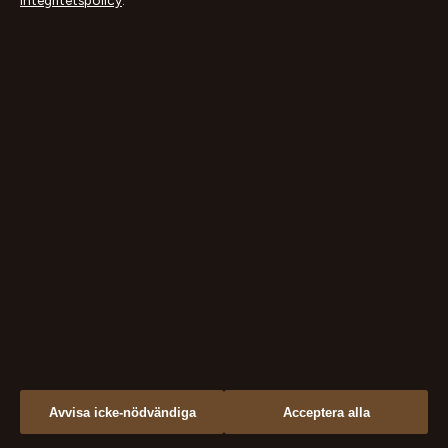
Integritetspolicy
.
Gibraltar GX11 1AA
+46 8 525 030 60
Companies House Gibraltar: 131204
info@dagensperspektiv.se
KONTAKTA OSS
OM OSS
Allmänt:
Om oss
info@dagensperspektiv.se
Redaktionen
editorial@dagensperspektiv.se
Vår historia
tips@dagensperspektiv.se
Nyhetsbrev
press@dagensperspektiv.se
Tipsa oss
Avvisa icke-nödvändiga
Acceptera alla
+46 8 525 030 60