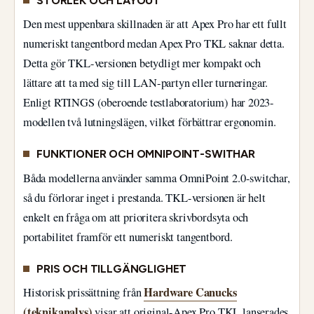
STORLEK OCH LAYOUT
Den mest uppenbara skillnaden är att Apex Pro har ett fullt
numeriskt tangentbord medan Apex Pro TKL saknar detta.
Detta gör TKL-versionen betydligt mer kompakt och
lättare att ta med sig till LAN-partyn eller turneringar.
Enligt RTINGS (oberoende testlaboratorium) har 2023-
modellen två lutningslägen, vilket förbättrar ergonomin.
FUNKTIONER OCH OMNIPOINT-SWITHAR
Båda modellerna använder samma OmniPoint 2.0-switchar,
så du förlorar inget i prestanda. TKL-versionen är helt
enkelt en fråga om att prioritera skrivbordsyta och
portabilitet framför ett numeriskt tangentbord.
PRIS OCH TILLGÄNGLIGHET
Hardware Canucks
Historisk prissättning från
(teknikanalys)
visar att original-Apex Pro TKL lanserades