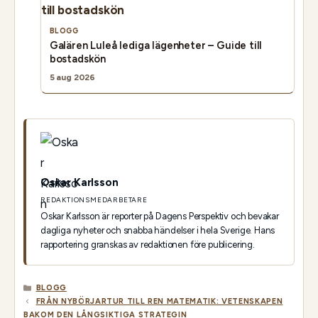
BLOGG
Galären Luleå lediga lägenheter – Guide till
bostadskön
5 aug 2026
Oskar Karlsson
REDAKTIONSMEDARBETARE
Oskar Karlsson är reporter på Dagens Perspektiv och bevakar
dagliga nyheter och snabba händelser i hela Sverige. Hans
rapportering granskas av redaktionen före publicering.
KATEGORIER
BLOGG
FRÅN NYBÖRJARTUR TILL REN MATEMATIK: VETENSKAPEN
BAKOM DEN LÅNGSIKTIGA STRATEGIN