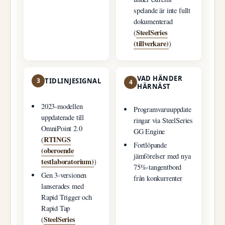
spelande är inte fullt
dokumenterad
SteelSeries
(
(tillverkare)
)
VAD HÄNDER
3
TIDLINJESIGNAL
4
HÄRNÄST
2023-modellen
Programvaruuppdate
uppdaterade till
ringar via SteelSeries
OmniPoint 2.0
GG Engine
RTINGS
(
Fortlöpande
(oberoende
jämförelser med nya
testlaboratorium)
)
75%-tangentbord
Gen 3-versionen
från konkurrenter
lanserades med
Rapid Trigger och
Rapid Tap
SteelSeries
(