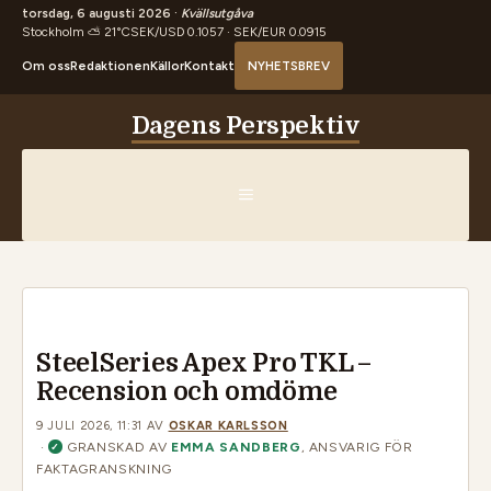
torsdag, 6 augusti 2026 ·
Kvällsutgåva
Stockholm ⛅ 21°C
SEK/USD 0.1057 · SEK/EUR 0.0915
Om oss
Redaktionen
Källor
Kontakt
NYHETSBREV
Hoppa
Dagens Perspektiv
till
innehåll
MENY
SteelSeries Apex Pro TKL –
Recension och omdöme
9 JULI 2026, 11:31
AV
OSKAR KARLSSON
·
GRANSKAD AV
EMMA SANDBERG
, ANSVARIG FÖR
✓
FAKTAGRANSKNING