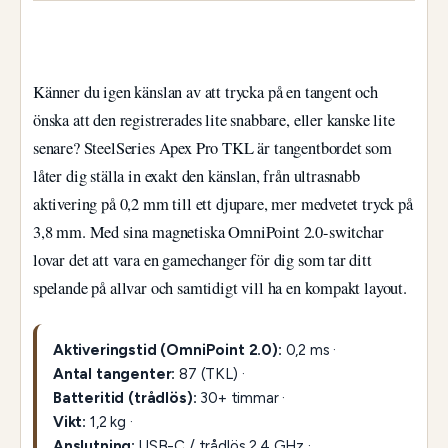
Känner du igen känslan av att trycka på en tangent och
önska att den registrerades lite snabbare, eller kanske lite
senare? SteelSeries Apex Pro TKL är tangentbordet som
låter dig ställa in exakt den känslan, från ultrasnabb
aktivering på 0,2 mm till ett djupare, mer medvetet tryck på
3,8 mm. Med sina magnetiska OmniPoint 2.0-switchar
lovar det att vara en gamechanger för dig som tar ditt
spelande på allvar och samtidigt vill ha en kompakt layout.
Aktiveringstid (OmniPoint 2.0):
0,2 ms ·
Antal tangenter:
87 (TKL) ·
Batteritid (trådlös):
30+ timmar ·
Vikt:
1,2 kg ·
Anslutning:
USB-C / trådlös 2,4 GHz ·