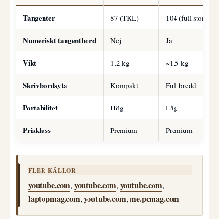
Tangenter
87 (TKL)
104 (full storlek)
Numeriskt tangentbord
Nej
Ja
Vikt
1,2 kg
~1,5 kg
Skrivbordsyta
Kompakt
Full bredd
Portabilitet
Hög
Låg
Prisklass
Premium
Premium
FLER KÄLLOR
youtube.com
youtube.com
youtube.com
,
,
,
laptopmag.com
youtube.com
me.pcmag.com
,
,