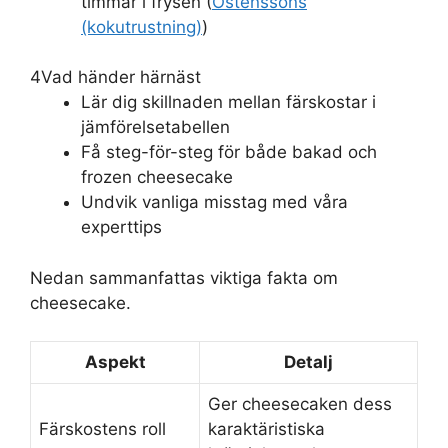
timmar i frysen (
Östenssons
(kokutrustning)
)
4
Vad händer härnäst
Lär dig skillnaden mellan färskostar i
jämförelsetabellen
Få steg-för-steg för både bakad och
frozen cheesecake
Undvik vanliga misstag med våra
experttips
Nedan sammanfattas viktiga fakta om
cheesecake.
Aspekt
Detalj
Ger cheesecaken dess
Färskostens roll
karaktäristiska