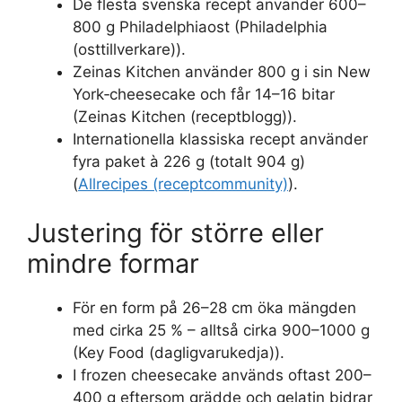
De flesta svenska recept använder 600–
800 g Philadelphiaost (Philadelphia
(osttillverkare)).
Zeinas Kitchen använder 800 g i sin New
York‑cheesecake och får 14–16 bitar
(Zeinas Kitchen (receptblogg)).
Internationella klassiska recept använder
fyra paket à 226 g (totalt 904 g)
(
Allrecipes (receptcommunity)
).
Justering för större eller
mindre formar
För en form på 26–28 cm öka mängden
med cirka 25 % – alltså cirka 900–1000 g
(Key Food (dagligvarukedja)).
I frozen cheesecake används oftast 200–
400 g eftersom grädde och gelatin bidrar