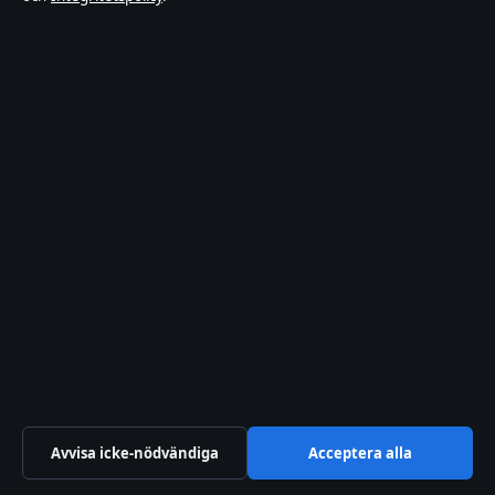
BLOGG
Fysisk aktivitet på recept (FaR) – Allt du behöver
veta
7 aug 2026
BLOGG
Joseph Gordon-Levitt – biografi, filmer och nya
projekt 2025
7 aug 2026
Avvisa icke-nödvändiga
Acceptera alla
Oskar Karlsson