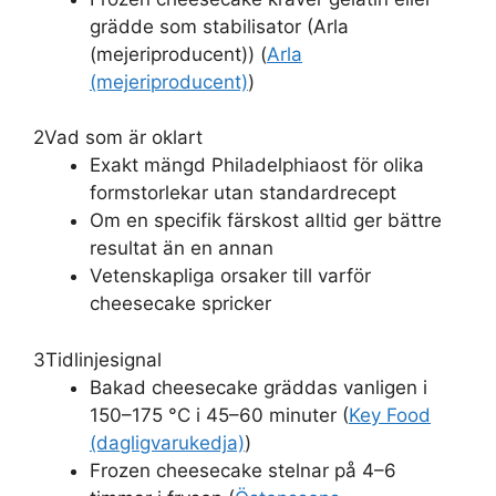
grädde som stabilisator (Arla
(mejeriproducent)) (
Arla
(mejeriproducent)
)
2
Vad som är oklart
Exakt mängd Philadelphiaost för olika
formstorlekar utan standardrecept
Om en specifik färskost alltid ger bättre
resultat än en annan
Vetenskapliga orsaker till varför
cheesecake spricker
3
Tidlinjesignal
Bakad cheesecake gräddas vanligen i
150–175 °C i 45–60 minuter (
Key Food
(dagligvarukedja)
)
Frozen cheesecake stelnar på 4–6