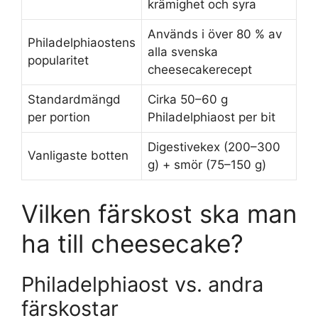
krämighet och syra
Används i över 80 % av
Philadelphiaostens
alla svenska
popularitet
cheesecakerecept
Standardmängd
Cirka 50–60 g
per portion
Philadelphiaost per bit
Digestivekex (200–300
Vanligaste botten
g) + smör (75–150 g)
Vilken färskost ska man
ha till cheesecake?
Philadelphiaost vs. andra
färskostar