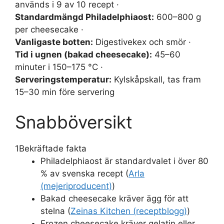
används i 9 av 10 recept ·
Standardmängd Philadelphiaost:
600–800 g
per cheesecake ·
Vanligaste botten:
Digestivekex och smör ·
Tid i ugnen (bakad cheesecake):
45–60
minuter i 150–175 °C ·
Serveringstemperatur:
Kylskåpskall, tas fram
15–30 min före servering
Snabböversikt
1
Bekräftade fakta
Philadelphiaost är standardvalet i över 80
% av svenska recept (
Arla
(mejeriproducent)
)
Bakad cheesecake kräver ägg för att
stelna (
Zeinas Kitchen (receptblogg)
)
Frozen cheesecake kräver gelatin eller