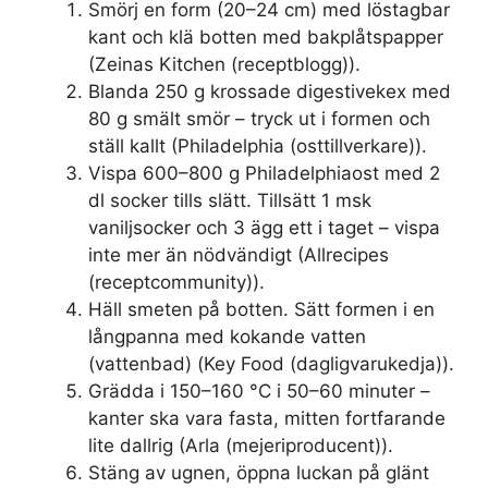
Smörj en form (20–24 cm) med löstagbar
kant och klä botten med bakplåtspapper
(Zeinas Kitchen (receptblogg)).
Blanda 250 g krossade digestivekex med
80 g smält smör – tryck ut i formen och
ställ kallt (Philadelphia (osttillverkare)).
Vispa 600–800 g Philadelphiaost med 2
dl socker tills slätt. Tillsätt 1 msk
vaniljsocker och 3 ägg ett i taget – vispa
inte mer än nödvändigt (Allrecipes
(receptcommunity)).
Häll smeten på botten. Sätt formen i en
långpanna med kokande vatten
(vattenbad) (Key Food (dagligvarukedja)).
Grädda i 150–160 °C i 50–60 minuter –
kanter ska vara fasta, mitten fortfarande
lite dallrig (Arla (mejeriproducent)).
Stäng av ugnen, öppna luckan på glänt