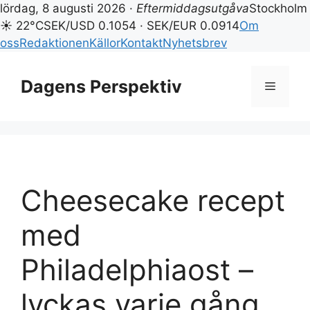
lördag, 8 augusti 2026 ·
Eftermiddagsutgåva
Stockholm
☀ 22°C
SEK/USD 0.1054 · SEK/EUR 0.0914
Om
oss
Redaktionen
Källor
Kontakt
Nyhetsbrev
Hoppa
till
Dagens Perspektiv
Meny
innehåll
Cheesecake recept
med
Philadelphiaost –
lyckas varje gång