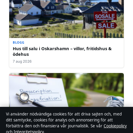
BLOGG
Hus till salu i Oskarshamn – villor, fritidshus &
ödehus
7 aug 2026
Vi använder nödvändiga cookies för att driva sajten och, med
ditt samtycke, cookies för analys och annonsering för att
förbättra den och finansiera vår journalistik. Se vår
Cookiepolicy
och
Integritetspolicy
.