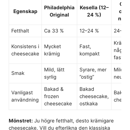
Cre
Philadelphia
Kesella (12–
Egenskap
che
Original
24 %)
natu
Fetthalt
Ca 33 %
12–24 %
24–30
Krämig
Konsistens i
Mycket
Fast,
något
cheesecake
krämig
kompakt
fastar
Mild, lätt
Syrare, mer
Mild,
Smak
syrlig
”ostig”
neutral
Bakad &
Bakad
Vanligast
Bakad
frozen
cheesecake,
användning
chees
cheesecake
ostkaka
Mönstret:
Ju högre fetthalt, desto krämigare
cheesecake. Vill du efterlikna den klassiska