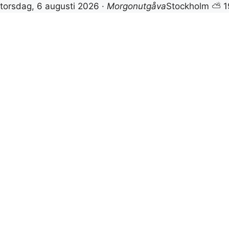
torsdag, 6 augusti 2026 ·
Morgonutgåva
Stockholm ⛅ 1
Hoppa
till
innehåll