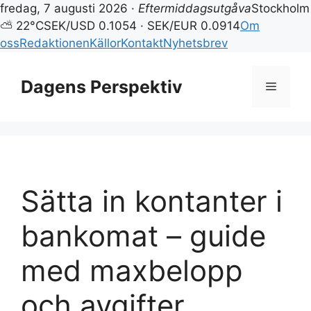
fredag, 7 augusti 2026 ·
Eftermiddagsutgåva
Stockholm
⛅ 22°C
SEK/USD 0.1054 · SEK/EUR 0.0914
Om
oss
Redaktionen
Källor
Kontakt
Nyhetsbrev
Hoppa
till
Dagens Perspektiv
Meny
innehåll
Sätta in kontanter i
bankomat – guide
med maxbelopp
och avgifter