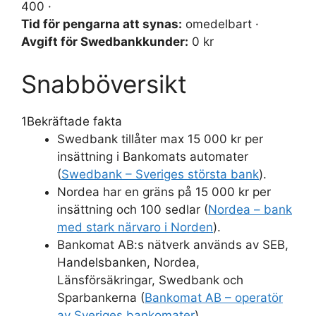
400 ·
Tid för pengarna att synas:
omedelbart ·
Avgift för Swedbankkunder:
0 kr
Snabböversikt
1
Bekräftade fakta
Swedbank tillåter max 15 000 kr per
insättning i Bankomats automater
(
Swedbank – Sveriges största bank
).
Nordea har en gräns på 15 000 kr per
insättning och 100 sedlar (
Nordea – bank
med stark närvaro i Norden
).
Bankomat AB:s nätverk används av SEB,
Handelsbanken, Nordea,
Länsförsäkringar, Swedbank och
Sparbankerna (
Bankomat AB – operatör
av Sveriges bankomater
).