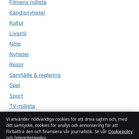
Filmens rollista
Kändisnyheter
Kultur
Livsstil
Nöje
Nyheter
Resor
Samhälle & reglering
Spel
Sport
TV-rollista
Vi använder nödvändiga cookies för att driva sajten och, med
ditt samtycke, cookies för analys och annonsering för att
förbättra den och finansiera vår journalistik. Se vår
Cookiepolicy
och
Integritetspolicy
.