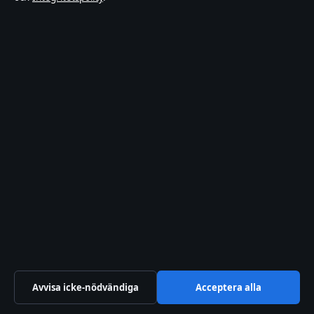
© 2026 Dagens Perspektiv
Dagens Perspektiv
Nyheter, kultur och guider för det som är relevant just
nu.
Nordklar Media Ltd.
Suite 7.02, World Trade Center, 6 Bayside Road
Gibraltar GX11 1AA
+46 8 525 030 60
Companies House Gibraltar: 131204
Avvisa icke-nödvändiga
Acceptera alla
info@dagensperspektiv.se