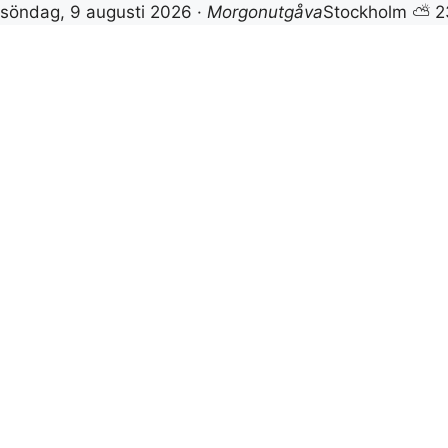
söndag, 9 augusti 2026 ·
Morgonutgåva
Stockholm ⛅ 2
Hoppa
till
innehåll