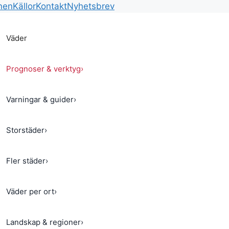
nen
Källor
Kontakt
Nyhetsbrev
Väder
Prognoser & verktyg
›
Varningar & guider
›
Storstäder
›
Fler städer
›
Väder per ort
›
Landskap & regioner
›