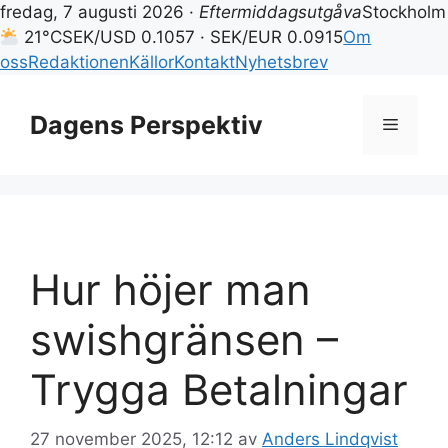
fredag, 7 augusti 2026 ·
Eftermiddagsutgåva
Stockholm
21°C
SEK/USD 0.1057 · SEK/EUR 0.0915
Om
oss
Redaktionen
Källor
Kontakt
Nyhetsbrev
Hoppa
till
Dagens Perspektiv
Meny
innehåll
Hur höjer man
swishgränsen –
Trygga Betalningar
27 november 2025, 12:12
av
Anders Lindqvist