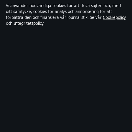
Världen
Vi använder nödvändiga cookies för att driva sajten och, med
ditt samtycke, cookies för analys och annonsering för att
Sport
förbättra den och finansiera vår journalistik. Se vår
Cookiepolicy
och
Integritetspolicy
.
Innehållet är endast avsett för allmän information och
ska inte betraktas som medicinsk, finansiell eller
juridisk rådgivning. Sponsrat material är tydligt märkt.
Allmänna förfrågningar:
info@dagensperspektiv.se
.
Utgivare:
Nordklar Media Ltd., Gibraltar ·
Ansvarig
utgivare:
Anders Lindqvist, Chefredaktör · Companies
House Gibraltar 131204
© 2026 DagensPerspektiv.se · Nordklar Media Ltd. ·
Så verifierar vi vår rapportering