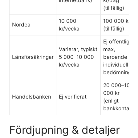
internetbank)
kr/dag
(tillfällig)
10 000
100 000 kr
Nordea
kr/vecka
(tillfällig)
Ej offentlig
Varierar, typiskt
max,
Länsförsäkringar
5 000–10 000
beroende på
kr/vecka
individuell
bedömning
20 000–100
000 kr
Handelsbanken
Ej verifierat
(enligt
bankkontakt)
Fördjupning & detaljer