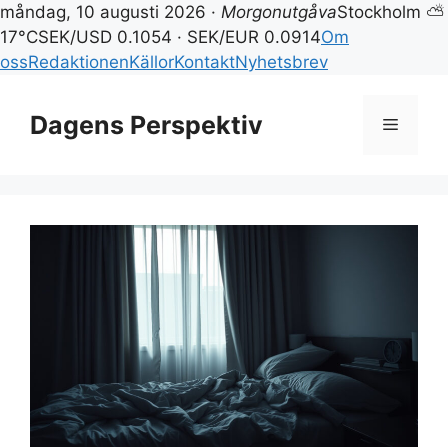
måndag, 10 augusti 2026 ·
Morgonutgåva
Stockholm ⛅
17°C
SEK/USD 0.1054 · SEK/EUR 0.0914
Om
oss
Redaktionen
Källor
Kontakt
Nyhetsbrev
Hoppa
till
Dagens Perspektiv
Meny
innehåll