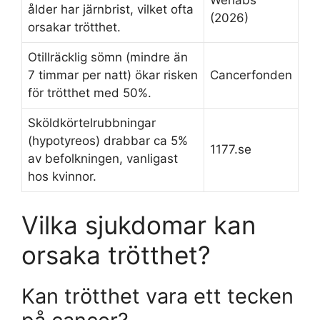
ålder har järnbrist, vilket ofta
(2026)
orsakar trötthet.
Otillräcklig sömn (mindre än
7 timmar per natt) ökar risken
Cancerfonden
för trötthet med 50%.
Sköldkörtelrubbningar
(hypotyreos) drabbar ca 5%
1177.se
av befolkningen, vanligast
hos kvinnor.
Vilka sjukdomar kan
orsaka trötthet?
Kan trötthet vara ett tecken