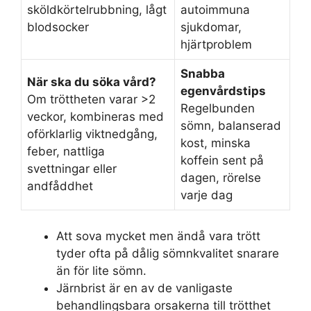
sköldkörtelrubbning, lågt
autoimmuna
blodsocker
sjukdomar,
hjärtproblem
Snabba
När ska du söka vård?
egenvårdstips
Om tröttheten varar >2
Regelbunden
veckor, kombineras med
sömn, balanserad
oförklarlig viktnedgång,
kost, minska
feber, nattliga
koffein sent på
svettningar eller
dagen, rörelse
andfåddhet
varje dag
Att sova mycket men ändå vara trött
tyder ofta på dålig sömnkvalitet snarare
än för lite sömn.
Järnbrist är en av de vanligaste
behandlingsbara orsakerna till trötthet