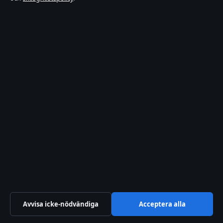
Sektioner
Politik
Ekonomi
Teknik
Världen
Sport
Innehållet är endast avsett för allmän information och
ska inte betraktas som medicinsk, finansiell eller
juridisk rådgivning. Sponsrat material är tydligt märkt.
Avvisa icke-nödvändiga
Acceptera alla
Allmänna förfrågningar:
info@dagensperspektiv.se
.