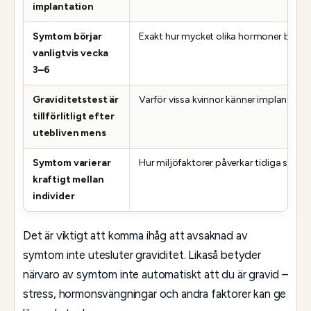
implantation
Symtom börjar
Exakt hur mycket olika hormoner bidrar 
vanligtvis vecka
3–6
Graviditetstest är
Varför vissa kvinnor känner implantati
tillförlitligt efter
utebliven mens
Symtom varierar
Hur miljöfaktorer påverkar tidiga sym
kraftigt mellan
individer
Det är viktigt att komma ihåg att avsaknad av
symtom inte utesluter graviditet. Likaså betyder
närvaro av symtom inte automatiskt att du är gravid –
stress, hormonsvängningar och andra faktorer kan ge