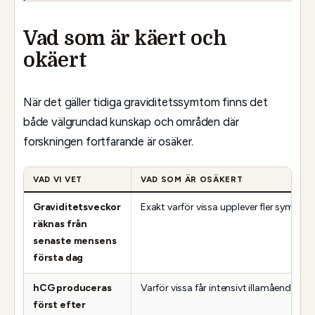
Vad som är käert och
okäert
När det gäller tidiga graviditetssymtom finns det
både välgrundad kunskap och områden där
forskningen fortfarande är osäker.
VAD VI VET
VAD SOM ÄR OSÄKERT
Graviditetsveckor
Exakt varför vissa upplever fler symtom
räknas från
senaste mensens
första dag
hCG produceras
Varför vissa får intensivt illamående me
först efter