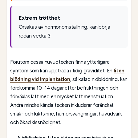
Extrem trötthet
Orsakas av hormonomställning, kan börja
redan vecka 3
Förutom dessa huvudtecken finns ytterligare
symtom som kan uppträda i tidig graviditet. En
liten
blödning vid implantation
, så kallad nidblödning, kan
förekomma 10–14 dagar efter befruktningen och
förväxlas lätt med en mycket lätt menstruation.
Andra mindre kända tecken inkluderar förändrat
smak- och luktsinne, humörsvängningar, huvudvärk
och ökad kissnödighet.
Nidblödning: Liten blödning som inte är en