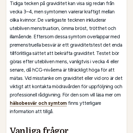
Tidiga tecken på graviditet kan visa sig redan från
vecka 3–4, men symtomen varierar kraftigt mellan
olika kvinnor. De vanligaste tecknen inkluderar
utebliven menstruation, ömma bröst, trötthet och
illamående. Eftersom dessa symtom overlappar med
premenstruella besvär är ett graviditetstest det enda
tillförlitliga sättet att bekräfta graviditet. Testet bör
göras efter utebliven mens, vanligtvis i vecka 4 eller
senare, då hCG-nivåerna är tillräckligt höga för att
mätas. Vid misstanke om graviditet eller vid oro är det
viktigt att kontakta mödravården för uppföljning och
professionell rådgivning. För den som vill läsa mer om
hälsobesvär och symtom
finns ytterligare
information att tillgå.
Vanliga frågor