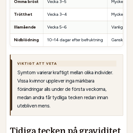
Ömma bröst
Vecka 3–5
Mycket vanl
Trötthet
Vecka 3–4
Mycket vanl
Illamående
Vecka 5–6
Vanligt
Nidblödning
10–14 dagar efter befruktning
Ganska vanl
VIKTIGT ATT VETA
Symtom varierar kraftigt mellan olika individer.
Vissa kvinnor upplever inga märkbara
förändringar alls under de första veckorna,
medan andra får tydliga tecken redan innan
utebliven mens.
Tidiga tecken på graviditet