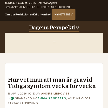
fredag, 7 augusti 2026 ·
Morgonutgåva
Stockholm ⛅ 17°C
SEK/USD 0.1057 · SEK/EUR 0.0915
Om oss
Redaktionen
Källor
Kontakt
NYHETSBREV
Hoppa
Dagens Perspektiv
till
innehåll
MENY
Hur vet man att man är gravid –
Tidiga symtom vecka för vecka
16 APRIL 2026, 02:53
AV
ANDERS LINDQVIST
·
GRANSKAD AV
EMMA SANDBERG
, ANSVARIG FÖR
✓
FAKTAGRANSKNING