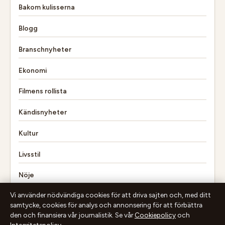
Bakom kulisserna
Blogg
Branschnyheter
Ekonomi
Filmens rollista
Kändisnyheter
Kultur
Livsstil
Nöje
Vi använder nödvändiga cookies för att driva sajten och, med ditt
Nyheter
samtycke, cookies för analys och annonsering för att förbättra
den och finansiera vår journalistik. Se vår
Cookiepolicy
och
Resor