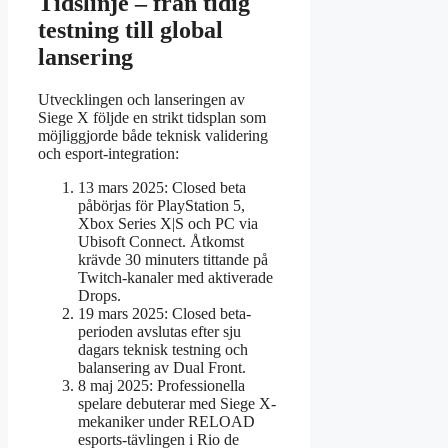
Tidslinje – från tidig
testning till global
lansering
Utvecklingen och lanseringen av
Siege X följde en strikt tidsplan som
möjliggjorde både teknisk validering
och esport-integration:
13 mars 2025: Closed beta
påbörjas för PlayStation 5,
Xbox Series X|S och PC via
Ubisoft Connect. Åtkomst
krävde 30 minuters tittande på
Twitch-kanaler med aktiverade
Drops.
19 mars 2025: Closed beta-
perioden avslutas efter sju
dagars teknisk testning och
balansering av Dual Front.
8 maj 2025: Professionella
spelare debuterar med Siege X-
mekaniker under RELOAD
esports-tävlingen i Rio de