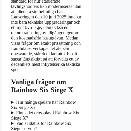
standard för hur etablerade
tävlingshooters kan moderniseras utan
att alienera sin befintliga bas.
Lanseringen den 10 juni 2025 innebar
inte bara tekniska uppgraderingar och
ett nytt 6v6-läge, utan också en
demokratisering av tillgången genom
den kostnadsfria basutgåvan. Medan
vissa frågor om exakt prissättning och
framtida serverkapacitet återstår
obesvarade, står det klart att Ubisoft
satsar långsiktigt på att förvalta ett av
decenniets mest inflytelserika taktiska
spel.
Vanliga frågor om
Rainbow Six Siege X
Hur många spelare har Rainbow
Six Siege X?
Finns det crossplay i Rainbow Six
Siege X?
Vad är status för Rainbow Six
Siege servrar?