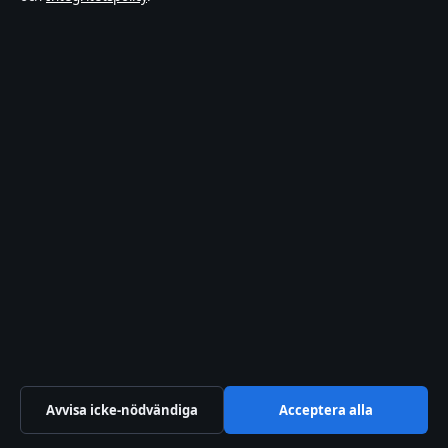
Förtroende & standarder
Källor & standarder
Redaktionell policy
Rättelsepolicy
Faktagranskningspolicy
Ägande & finansiering
Integritetspolicy
Cookiepolicy
Avvisa icke-nödvändiga
Acceptera alla
Sektioner