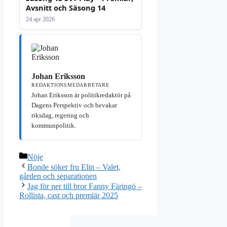
Avsnitt och Säsong 14
24 apr 2026
Johan Eriksson
REDAKTIONSMEDARBETARE
Johan Eriksson är politikredaktör på
Dagens Perspektiv och bevakar
riksdag, regering och
kommunpolitik.
Kategorier
Nöje
Bonde söker fru Elin – Valet,
gården och separationen
Jag för ner till bror Fanny Färingö –
Rollista, cast och premiär 2025