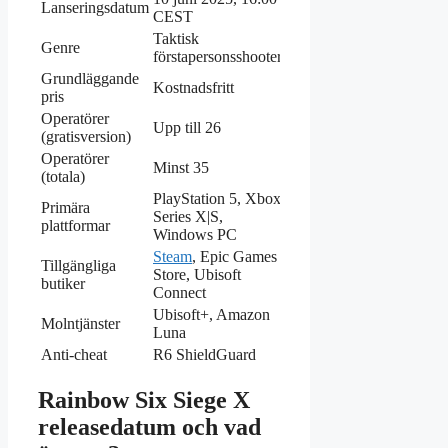
Lanseringsdatum
CEST
Taktisk
Genre
förstapersonsshooter
Grundläggande
Kostnadsfritt
pris
Operatörer
Upp till 26
(gratisversion)
Operatörer
Minst 35
(totala)
PlayStation 5, Xbox
Primära
Series X|S,
plattformar
Windows PC
Steam
, Epic Games
Tillgängliga
Store, Ubisoft
butiker
Connect
Ubisoft+, Amazon
Molntjänster
Luna
Anti-cheat
R6 ShieldGuard
Rainbow Six Siege X
releasedatum och vad