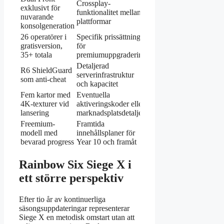
Crossplay-
exklusivt för
funktionalitet mellan
nuvarande
plattformar
konsolgeneration
26 operatörer i
Specifik prissättning
gratisversion,
för
35+ totala
premiumuppgradering
Detaljerad
R6 ShieldGuard
serverinfrastruktur
som anti-cheat
och kapacitet
Fem kartor med
Eventuella
4K-texturer vid
aktiveringskoder eller
lansering
marknadsplatsdetaljer
Freemium-
Framtida
modell med
innehållsplaner för
bevarad progress
Year 10 och framåt
Rainbow Six Siege X i
ett större perspektiv
Efter tio år av kontinuerliga
säsongsuppdateringar representerar
Siege X en metodisk omstart utan att