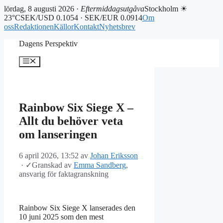
lördag, 8 augusti 2026 ·
Eftermiddagsutgåva
Stockholm ☀
23°C
SEK/USD 0.1054 · SEK/EUR 0.0914
Om
oss
Redaktionen
Källor
Kontakt
Nyhetsbrev
Hoppa
Dagens Perspektiv
till
innehåll
Meny
Rainbow Six Siege X –
Allt du behöver veta
om lanseringen
6 april 2026, 13:52
av
Johan Eriksson
·
✓
Granskad av
Emma Sandberg
,
ansvarig för faktagranskning
Rainbow Six Siege X lanserades den
10 juni 2025 som den mest