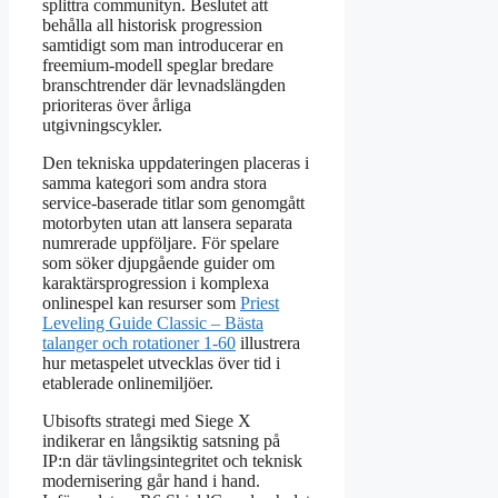
splittra communityn. Beslutet att
behålla all historisk progression
samtidigt som man introducerar en
freemium-modell speglar bredare
branschtrender där levnadslängden
prioriteras över årliga
utgivningscykler.
Den tekniska uppdateringen placeras i
samma kategori som andra stora
service-baserade titlar som genomgått
motorbyten utan att lansera separata
numrerade uppföljare. För spelare
som söker djupgående guider om
karaktärsprogression i komplexa
onlinespel kan resurser som
Priest
Leveling Guide Classic – Bästa
talanger och rotationer 1-60
illustrera
hur metaspelet utvecklas över tid i
etablerade onlinemiljöer.
Ubisofts strategi med Siege X
indikerar en långsiktig satsning på
IP:n där tävlingsintegritet och teknisk
modernisering går hand i hand.