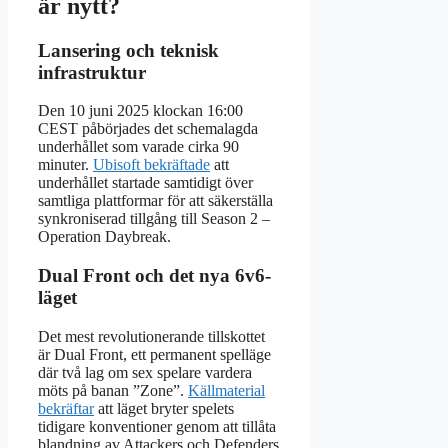
är nytt?
Lansering och teknisk
infrastruktur
Den 10 juni 2025 klockan 16:00
CEST påbörjades det schemalagda
underhållet som varade cirka 90
minuter.
Ubisoft bekräftade
att
underhållet startade samtidigt över
samtliga plattformar för att säkerställa
synkroniserad tillgång till Season 2 –
Operation Daybreak.
Dual Front och det nya 6v6-
läget
Det mest revolutionerande tillskottet
är Dual Front, ett permanent spelläge
där två lag om sex spelare vardera
möts på banan ”Zone”.
Källmaterial
bekräftar
att läget bryter spelets
tidigare konventioner genom att tillåta
blandning av Attackers och Defenders