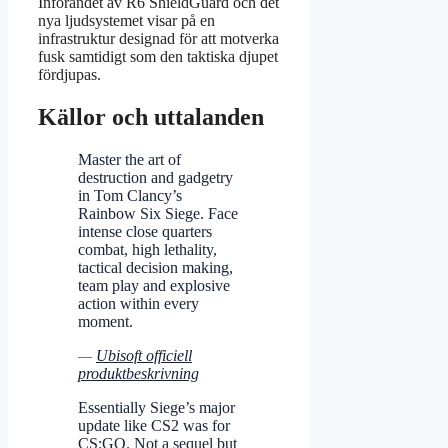
Införandet av R6 ShieldGuard och det
nya ljudsystemet visar på en
infrastruktur designad för att motverka
fusk samtidigt som den taktiska djupet
fördjupas.
Källor och uttalanden
Master the art of
destruction and gadgetry
in Tom Clancy’s
Rainbow Six Siege. Face
intense close quarters
combat, high lethality,
tactical decision making,
team play and explosive
action within every
moment.
—
Ubisoft officiell
produktbeskrivning
Essentially Siege’s major
update like CS2 was for
CS:GO. Not a sequel but