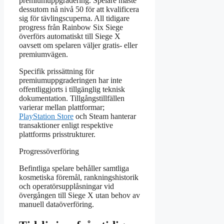
premiumuppgradering. Spelare måste
dessutom nå nivå 50 för att kvalificera
sig för tävlingscuperna. All tidigare
progress från Rainbow Six Siege
överförs automatiskt till Siege X
oavsett om spelaren väljer gratis- eller
premiumvägen.
Specifik prissättning för
premiumuppgraderingen har inte
offentliggjorts i tillgänglig teknisk
dokumentation. Tillgångstillfällen
varierar mellan plattformar;
PlayStation Store
och Steam hanterar
transaktioner enligt respektive
plattforms prisstrukturer.
Progressöverföring
Befintliga spelare behåller samtliga
kosmetiska föremål, rankningshistorik
och operatörsupplåsningar vid
övergången till Siege X utan behov av
manuell dataöverföring.