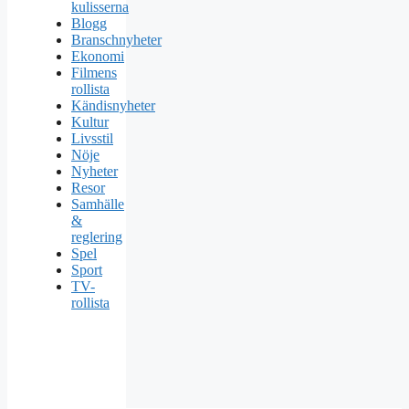
kulisserna
Blogg
Branschnyheter
Ekonomi
Filmens
rollista
Kändisnyheter
Kultur
Livsstil
Nöje
Nyheter
Resor
Samhälle
&
reglering
Spel
Sport
TV-
rollista