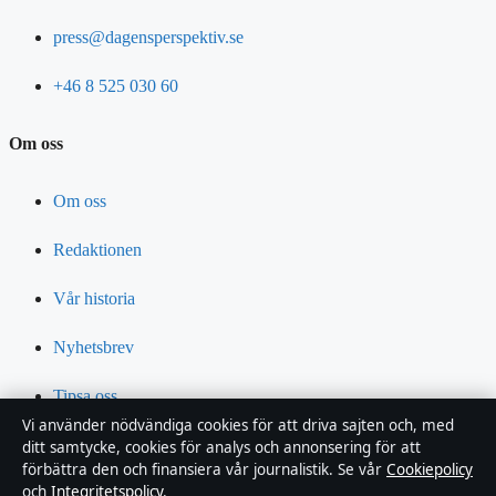
press@dagensperspektiv.se
+46 8 525 030 60
Om oss
Om oss
Redaktionen
Vår historia
Nyhetsbrev
Tipsa oss
Vi använder nödvändiga cookies för att driva sajten och, med
Kontakt
ditt samtycke, cookies för analys och annonsering för att
förbättra den och finansiera vår journalistik. Se vår
Cookiepolicy
och
Integritetspolicy
.
RSS-flöde