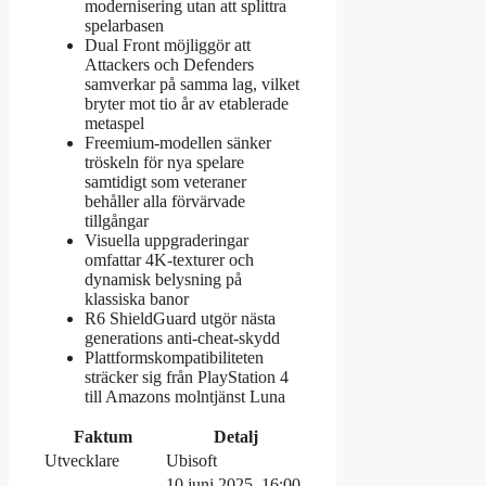
modernisering utan att splittra
spelarbasen
Dual Front möjliggör att
Attackers och Defenders
samverkar på samma lag, vilket
bryter mot tio år av etablerade
metaspel
Freemium-modellen sänker
tröskeln för nya spelare
samtidigt som veteraner
behåller alla förvärvade
tillgångar
Visuella uppgraderingar
omfattar 4K-texturer och
dynamisk belysning på
klassiska banor
R6 ShieldGuard utgör nästa
generations anti-cheat-skydd
Plattformskompatibiliteten
sträcker sig från PlayStation 4
till Amazons molntjänst Luna
Faktum
Detalj
Utvecklare
Ubisoft
10 juni 2025, 16:00