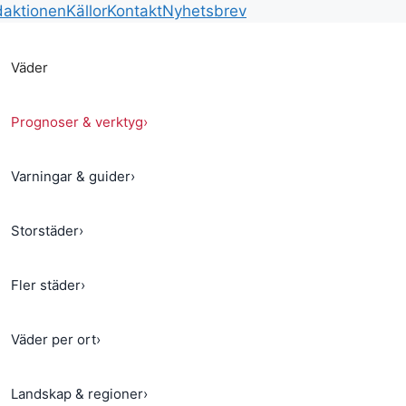
aktionen
Källor
Kontakt
Nyhetsbrev
Väder
Prognoser & verktyg
›
Varningar & guider
›
Storstäder
›
Fler städer
›
Väder per ort
›
Landskap & regioner
›