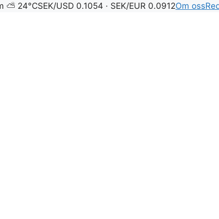
lm ⛅ 24°C
SEK/USD 0.1054 · SEK/EUR 0.0912
Om oss
Red