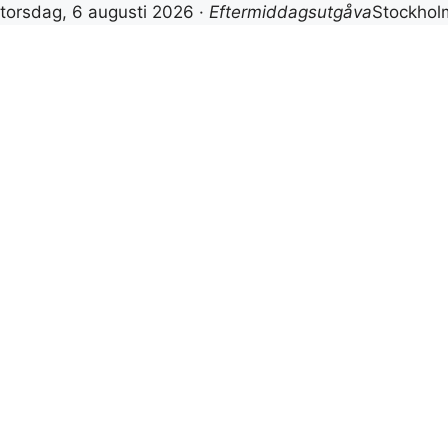
torsdag, 6 augusti 2026 ·
Eftermiddagsutgåva
Stockho
Hoppa
till
innehåll